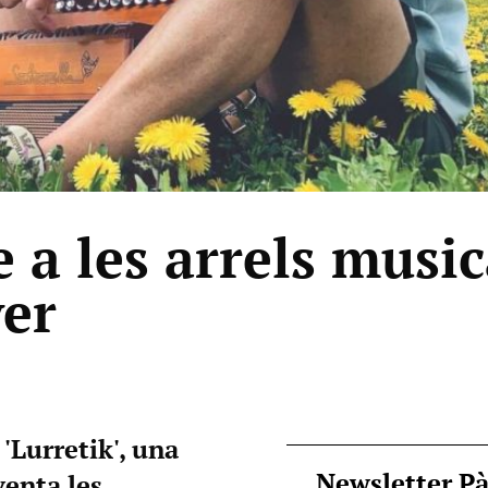
e a les arrels music
ver
'Lurretik', una
Newsletter P
venta les