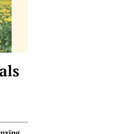
als
ànxing