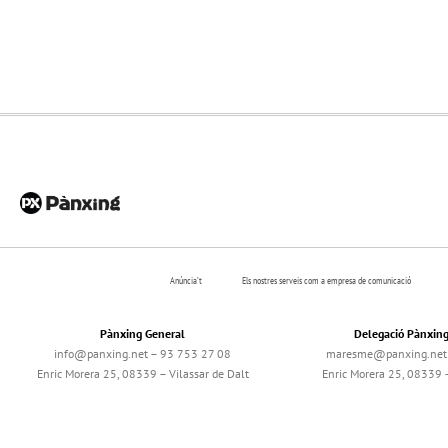
Anúncia’t
Els nostres serveis com a empresa de comunicació
Pànxing General
Delegació Pànxin
info@panxing.net – 93 753 27 08
maresme@panxing.net 
Enric Morera 25, 08339 – Vilassar de Dalt
Enric Morera 25, 08339 –