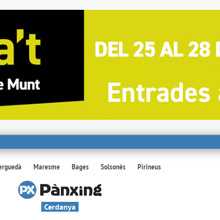
erguedà
Maresme
Bages
Solsonès
Pirineus
Cerdanya