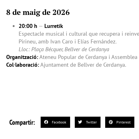
8 de maig de 2026
20:00 h
—
Lurretik
Espectacle musical i cultural que recupera i reinve
Pirineu, amb Ivan Caro i Elías Fernández.
Lloc: Plaça Bécquer, Bellver de Cerdanya
Organització:
Ateneu Popular de Cerdanya i Assemblea 
Col·laboració:
Ajuntament de Bellver de Cerdanya.
Compartir:
Facebook
Twitter
Pinterest