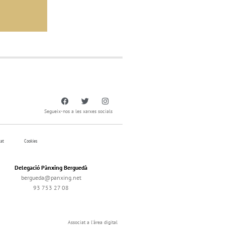
Segueix-nos a les xarxes socials
tat
Cookies
Delegació Pànxing Berguedà
bergueda@panxing.net
93 753 27 08
Associat a l'àrea digital