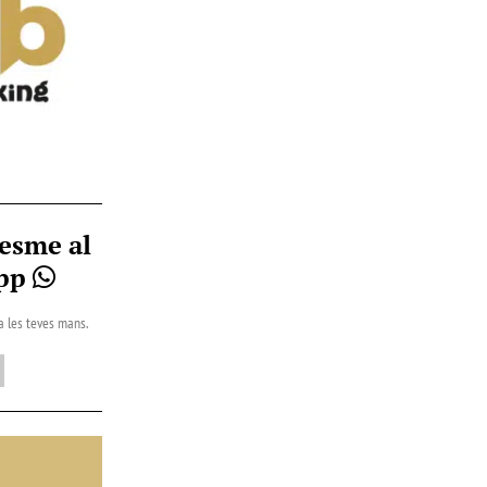
esme al
App
 a les teves mans.