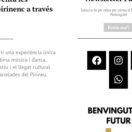
irinenc a través
Subscriu-te per rebre per correu el b
Pànxing.net​
Envia-me'l
rir una experiència única
bina música i dansa,
iu i el llegat cultural
rrelades del Pirineu.