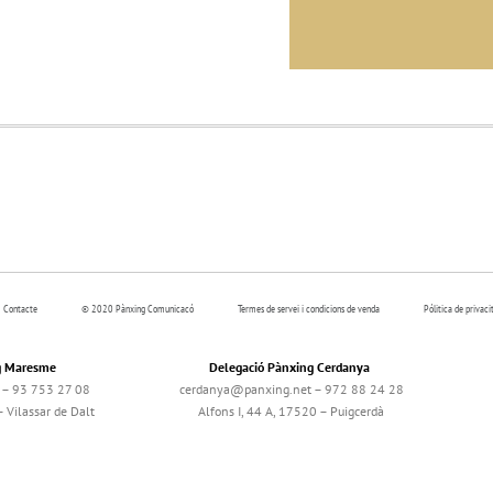
Contacte
© 2020 Pànxing Comunicacó
Termes de servei i condicions de venda
Pólitica de privaci
g Maresme
Delegació Pànxing Cerdanya
– 93 753 27 08
cerdanya@panxing.net – 972 88 24 28
 Vilassar de Dalt
Alfons I, 44 A, 17520 – Puigcerdà