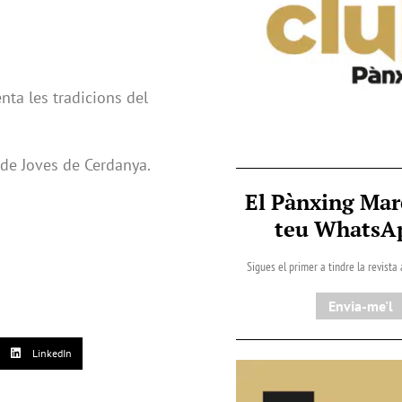
nta les tradicions del
de Joves de Cerdanya.
El Pànxing Mar
teu Whats
Sigues el primer a tindre la revista
Envia-me'l
LinkedIn