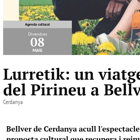
Agenda cultural
Divendres
08
maig
Lurretik: un viatg
del Pirineu a Bell
Cerdanya
Bellver de Cerdanya acull l'espectacle 
proposta cultural que recupera i rein