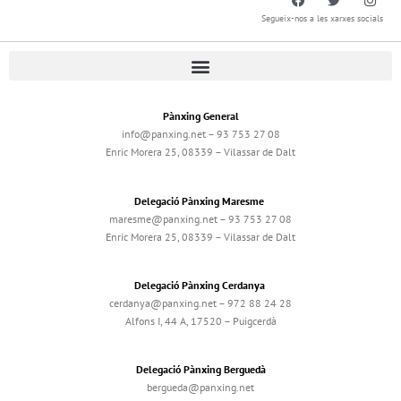
Segueix-nos a les xarxes socials
Pànxing General
info@panxing.net – 93 753 27 08
Enric Morera 25, 08339 – Vilassar de Dalt
Delegació Pànxing Maresme
maresme@panxing.net – 93 753 27 08
Enric Morera 25, 08339 – Vilassar de Dalt
Delegació Pànxing Cerdanya
cerdanya@panxing.net – 972 88 24 28
Alfons I, 44 A, 17520 – Puigcerdà
Delegació Pànxing Berguedà
bergueda@panxing.net