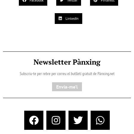
Facebook
Twitter
Pinterest
LinkedIn
Newsletter Pànxing
Subscriu-te per rebre per correu el butlletí gratuït de Pànxing.net​
Envia-me'l