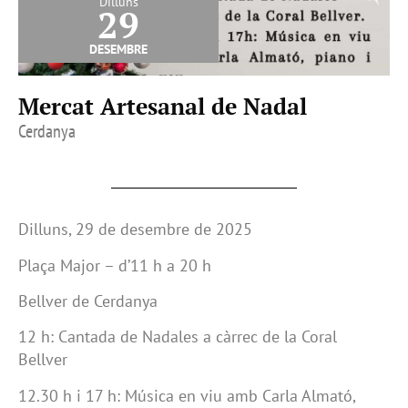
Dilluns
29
desembre
Mercat Artesanal de Nadal
Cerdanya
Dilluns, 29 de desembre de 2025
Plaça Major – d’11 h a 20 h
Bellver de Cerdanya
12 h: Cantada de Nadales a càrrec de la Coral
Bellver
12.30 h i 17 h: Música en viu amb Carla Almató,