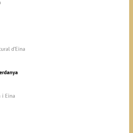
h
ural d’Eina
Cerdanya
 i Eina