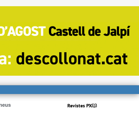
Revistes PX
ineus