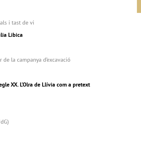
ls i tast de vi
lia Libica
or de la campanya d’excavació
gle XX. L’Olra de Llívia com a pretext
UdG)