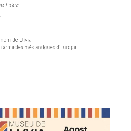
s i d’ara
e
imoni de Llívia
s farmàcies més antigues d’Europa