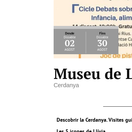
Desde
Fins
Dissabte
Dissabte
02
30
agost
agost
Museu de Ll
Cerdanya
Descobrir la Cerdanya. Visites gui
Les 5 icones de Llívia