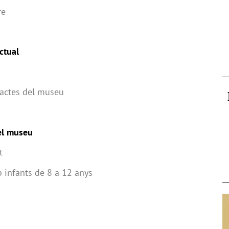
re
ctual
d’actes del museu
del museu
t
 infants de 8 a 12 anys