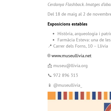
Cerdanya Flashback. Imatges d’aban
Del 18 de maig al 2 de novembr
Exposicions estables
Història, arqueologia i patr
Farmàcia Esteva: una de le
📍 Carrer dels Forns, 10 – Llívia
🌐
www.museullivia.net
📩 museu@llivia.org
📞 972 896 313
📱 @museullivia_