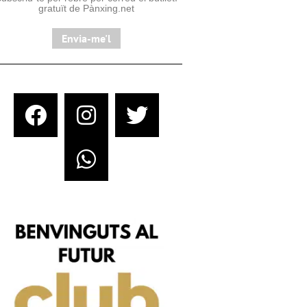
gratuït de Pànxing.net​
Envia-me'l