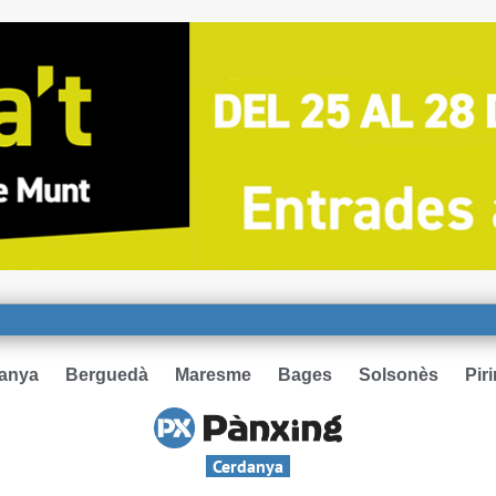
anya
Berguedà
Maresme
Bages
Solsonès
Pir
Cerdanya