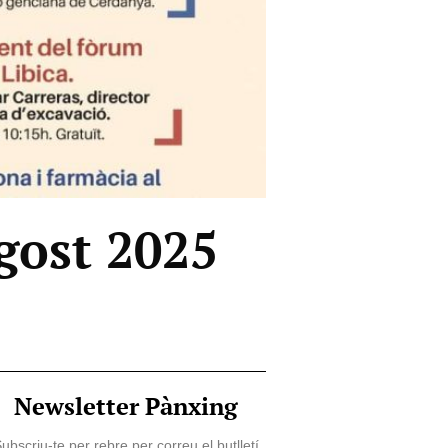
agost 2025
Newsletter Pànxing
ubscriu-te per rebre per correu el butlletí