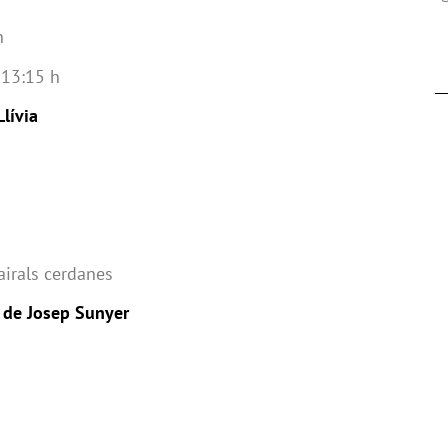
h
 13:15 h
Llívia
pairals cerdanes
a de Josep Sunyer