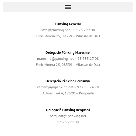
Pànxing General
info@panxing.net – 93 753 27 08
Enric Morera 25, 08339 – Vilassar de Dalt
Delegació Pànxing Maresme
maresme@panxing.net – 93 753 27 08
Enric Morera 25, 08339 – Vilassar de Dalt
Delegació Pànxing Cerdanya
cerdanya@panxing.net – 972 88 24 28
Alfons I, 44 A, 17520 – Puigcerdà
Delegació Pànxing Berguedà
bergueda@panxing.net
93 753 27 08