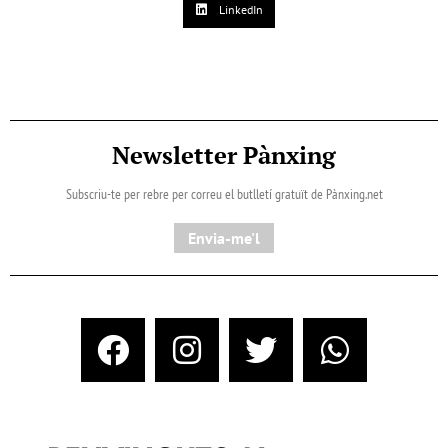
LinkedIn
Newsletter Pànxing
Subscriu-te per rebre per correu el butlletí gratuït de Pànxing.net​
Envia-me'l