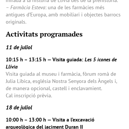
mirada a la història de Llívia des de la prehistòria.
–
Farmàcia Esteva
: una de les farmàcies més
antigues d’Europa, amb mobiliari i objectes barrocs
originals.
Activitats programades
11 de juliol
10:15 h – 13:15 h — Visita guiada:
Les 5 icones de
Llívia
Visita guiada al museu i farmàcia, fòrum romà de
Julia Libica, església Nostra Senyora dels Àngels i,
de manera opcional, castell i enclavamient.
Cal inscripció prèvia.
18 de juliol
10:00 h – 13:00 h — Visita a l’excavació
arqueològica del jaciment Duran II