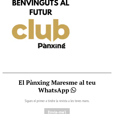
El Pànxing Maresme al teu
WhatsApp
Sigues el primer a tindre la revista a les teves mans.
Envia-me'l