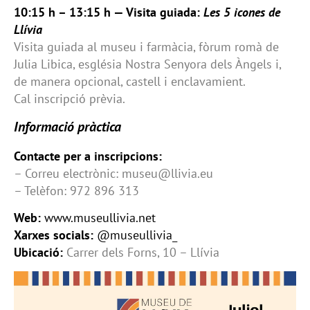
10:15 h – 13:15 h — Visita guiada:
Les 5 icones de
Llívia
Visita guiada al museu i farmàcia, fòrum romà de
Julia Libica, església Nostra Senyora dels Àngels i,
de manera opcional, castell i enclavamient.
Cal inscripció prèvia.
Informació pràctica
Contacte per a inscripcions:
– Correu electrònic: museu@llivia.eu
– Telèfon: 972 896 313
Web:
www.museullivia.net
Xarxes socials:
@museullivia_
Ubicació:
Carrer dels Forns, 10 – Llívia