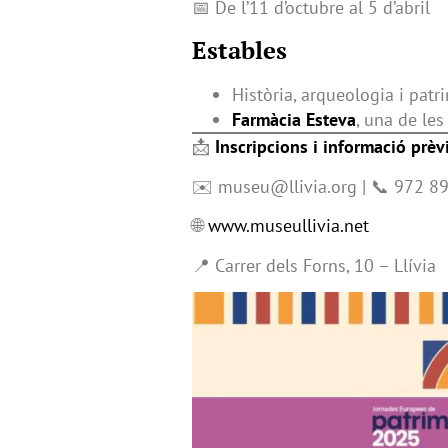
📅 De l’11 d’octubre al 5 d’abril
Estables
Història, arqueologia i patr
Farmàcia Esteva
, una de le
📩
Inscripcions i informació prèv
✉️ museu@llivia.org | 📞 972 8
🌐
www.museullivia.net
📍 Carrer dels Forns, 10 – Llívia