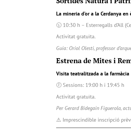
Sortides Natura i Patr
La mineria d’or a la Cerdanya en è
🕥 10:30 h – Esterregalls d’All (C
Activitat gratuïta.
Guia: Oriol Olesti, professor d’arq
Estrena de Mites i Re
Visita teatralitzada a la farmàcia
🕖 Sessions: 19:00 h i 19:45 h
Activitat gratuïta.
Per Gerard Bidegain Figuerola, act
⚠️ Imprescindible inscripció prèv