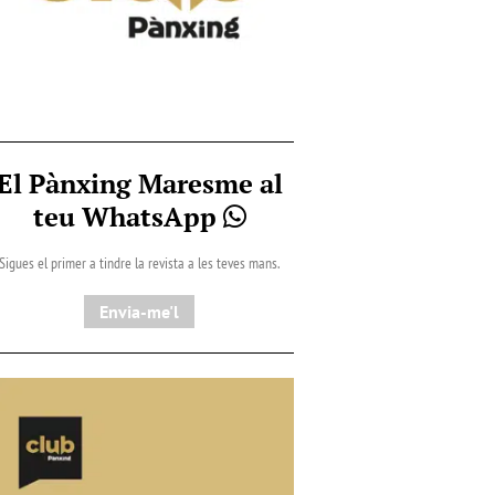
El Pànxing Maresme al
teu WhatsApp
Sigues el primer a tindre la revista a les teves mans.
Envia-me'l