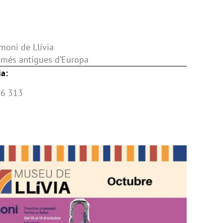
imoni de Llívia
s més antigues d’Europa
ia:
96 313