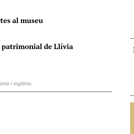
rtes al museu
 patrimonial de Llívia
omà i església.