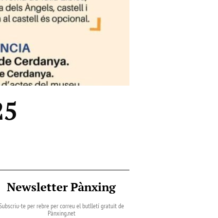
25
Newsletter Pànxing
Subscriu-te per rebre per correu el butlletí gratuït de
Pànxing.net​