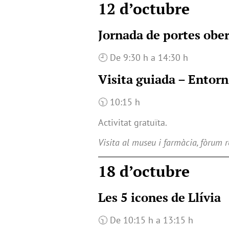
12 d’octubre
Jornada de portes obe
🕘 De 9:30 h a 14:30 h
Visita guiada – Entorn
🕥 10:15 h
Activitat gratuïta.
Visita al museu i farmàcia, fòrum r
18 d’octubre
Les 5 icones de Llívia
🕥 De 10:15 h a 13:15 h