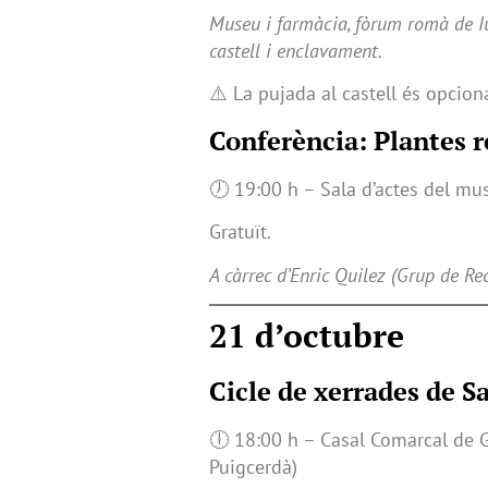
Museu i farmàcia, fòrum romà de Iul
castell i enclavament.
⚠️ La pujada al castell és opciona
Conferència: Plantes 
🕖 19:00 h – Sala d’actes del mu
Gratuït.
A càrrec d’Enric Quilez (Grup de Re
21 d’octubre
Cicle de xerrades de S
🕕 18:00 h – Casal Comarcal de G
Puigcerdà)