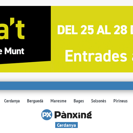
Cerdanya
Berguedà
Maresme
Bages
Solsonès
Pirineus
Cerdanya