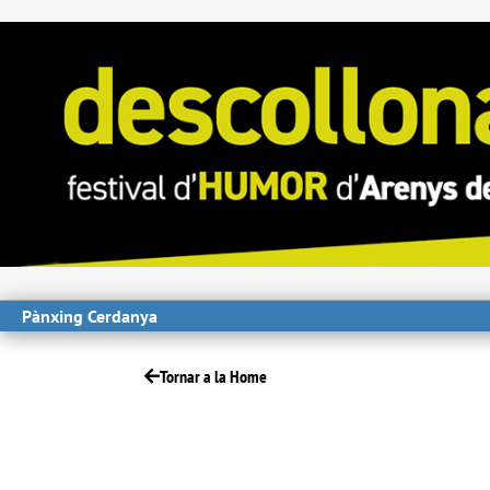
Pànxing Cerdanya
Tornar a la Home