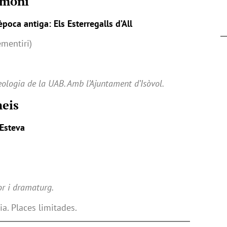
imoni
poca antiga: Els Esterregalls d’All
ementiri)
ueologia de la UAB. Amb l’Ajuntament d’Isòvol.
meis
 Esteva
or i dramaturg.
ia. Places limitades.