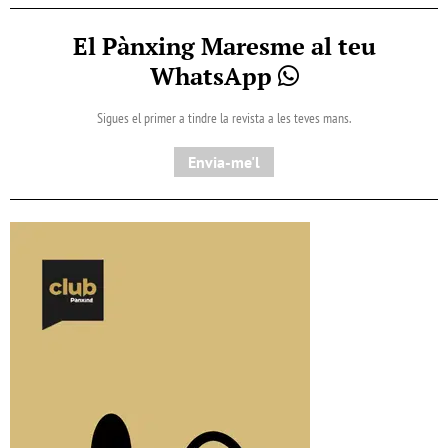
El Pànxing Maresme al teu
WhatsApp
Sigues el primer a tindre la revista a les teves mans.
Envia-me'l