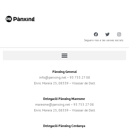
Segueix-nos a les xarxes socials
Pànxing General
info@panxing.net – 93 753 27 08
Enric Morera 25, 08339 – Vilassar de Dalt
Delegació Pànxing Maresme
maresme@panxing.net – 93 753 27 08
Enric Morera 25, 08339 – Vilassar de Dalt
Delegació Pànxing Cerdanya