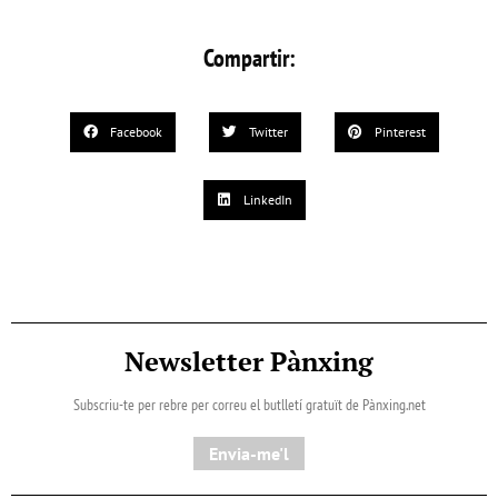
Compartir:
Facebook
Twitter
Pinterest
LinkedIn
Newsletter Pànxing
Subscriu-te per rebre per correu el butlletí gratuït de Pànxing.net​
Envia-me'l