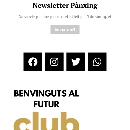
Newsletter Pànxing
Subscriu-te per rebre per correu el butlletí gratuït de Pànxing.net​
Envia-me'l