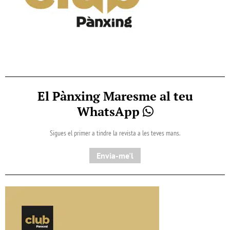
El Pànxing Maresme al teu
WhatsApp
Sigues el primer a tindre la revista a les teves mans.
Envia-me'l