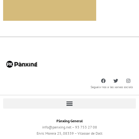
Segueix-nos a les xarxes socials
Pànxing General
info@panxing.net – 93 753 27 08
Enric Morera 25, 08339 – Vilassar de Dalt