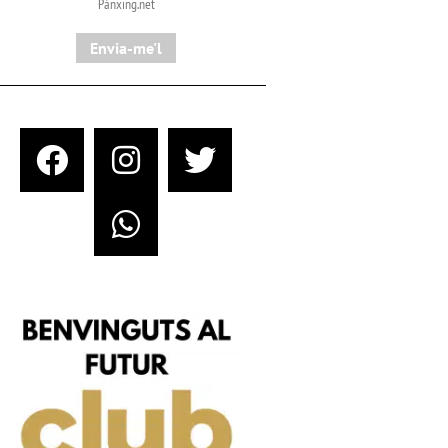
Pànxing.net​
Envia-me'l