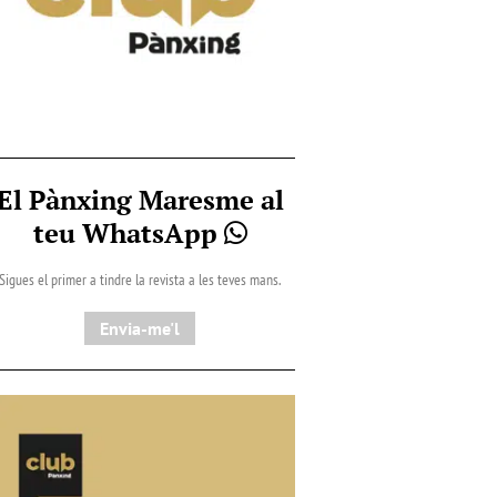
El Pànxing Maresme al
teu WhatsApp
Sigues el primer a tindre la revista a les teves mans.
Envia-me'l