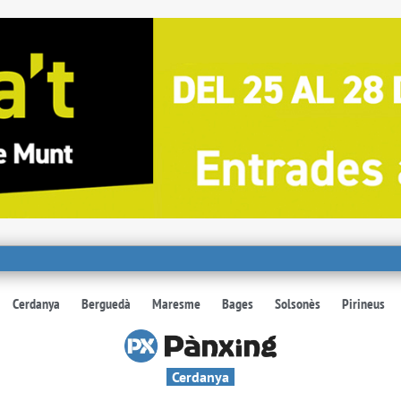
Cerdanya
Berguedà
Maresme
Bages
Solsonès
Pirineus
Cerdanya