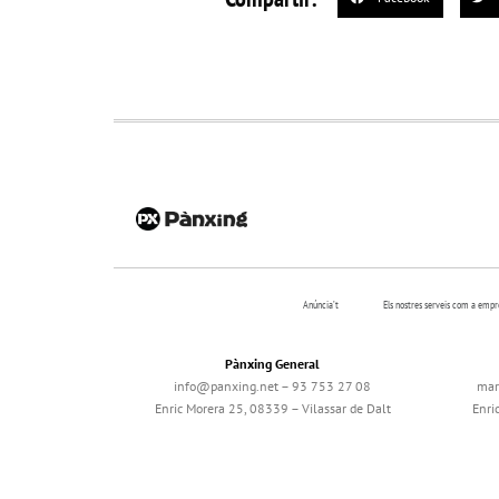
Anúncia’t
Els nostres serveis com a emp
Pànxing General
info@panxing.net – 93 753 27 08
mar
Enric Morera 25, 08339 – Vilassar de Dalt
Enri