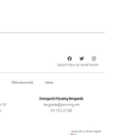
Segueix-nos a les xarxes socials
Pólitica de privacitat
Cookies
Delegació Pànxing Berguedà
4 28
bergueda@panxing.net
à
93 753 27 08
Associat a l'àrea digital