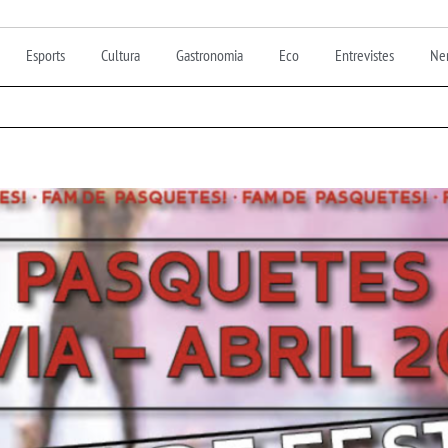
Esports
Cultura
Gastronomia
Eco
Entrevistes
Nen