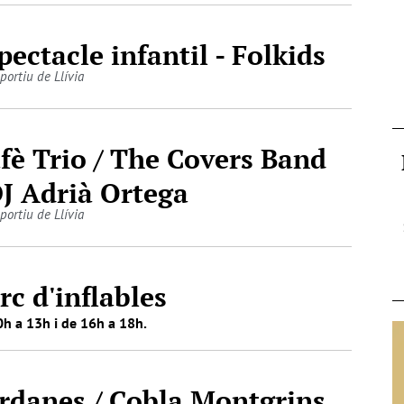
pectacle infantil - Folkids
portiu de Llívia
fè Trio / The Covers Band
DJ Adrià Ortega
portiu de Llívia
rc d'inflables
h a 13h i de 16h a 18h.
rdanes / Cobla Montgrins