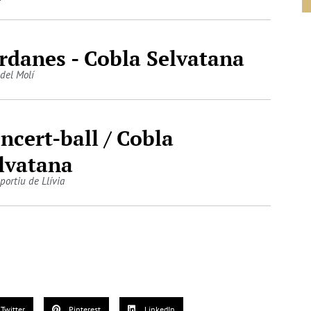
rdanes - Cobla Selvatana
 del Molí
ncert-ball / Cobla
lvatana
portiu de Llívia
Twitter
Pinterest
LinkedIn