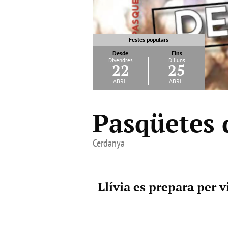
Festes populars
Desde
Fins
Divendres
Dilluns
22
25
abril
abril
Pasqüetes 
Cerdanya
Llívia es prepara per v