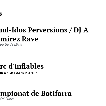
s
nd-Idos Perversions / DJ A
mirez Rave
portiu de Llívia
rc d'inflables
h a 13h i de 16h a 18h.
mpionat de Botifarra
 Cal Frares