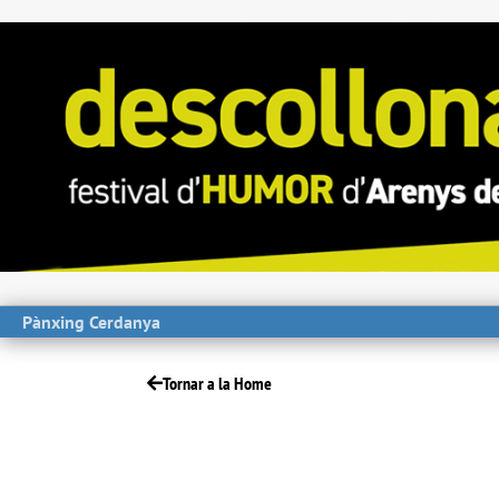
Pànxing Cerdanya
Tornar a la Home