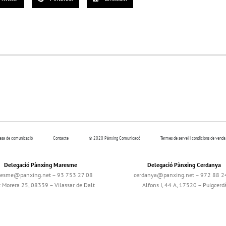
resa de comunicació
Contacte
© 2020 Pànxing Comunicacó
Termes de servei i condicions de venda
Delegació Pànxing Maresme
Delegació Pànxing Cerdanya
esme@panxing.net – 93 753 27 08
cerdanya@panxing.net – 972 88 2
c Morera 25, 08339 – Vilassar de Dalt
Alfons I, 44 A, 17520 – Puigcerd