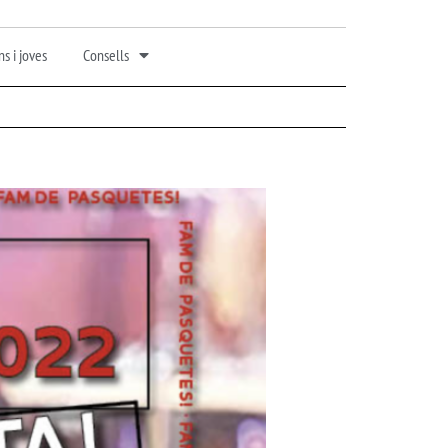
s i joves
Consells