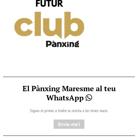
El Pànxing Maresme al teu
WhatsApp
Sigues el primer a tindre la revista a les teves mans.
Envia-me'l