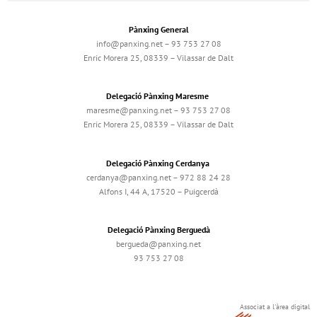
Pànxing General
info@panxing.net – 93 753 27 08
Enric Morera 25, 08339 – Vilassar de Dalt
Delegació Pànxing Maresme
maresme@panxing.net – 93 753 27 08
Enric Morera 25, 08339 – Vilassar de Dalt
Delegació Pànxing Cerdanya
cerdanya@panxing.net – 972 88 24 28
Alfons I, 44 A, 17520 – Puigcerdà
Delegació Pànxing Berguedà
bergueda@panxing.net
93 753 27 08
Associat a l'àrea digital