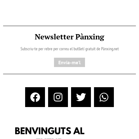
Newsletter Pànxing
Subscriu-te per rebre per correu el butlletí gratuït de Pànxing.net​
Envia-me'l