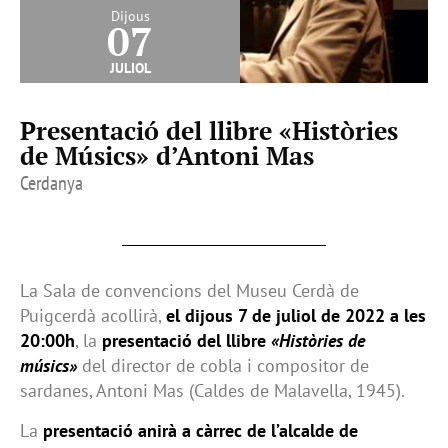
Dijous
07
juliol
Presentació del llibre «Històries
de Músics» d’Antoni Mas
Cerdanya
La Sala de convencions del Museu Cerdà de
Puigcerdà acollirà,
el dijous 7 de juliol de 2022 a les
20:00h
, la
presentació del llibre
«Històries de
músics»
del director de cobla i compositor de
sardanes, Antoni Mas (Caldes de Malavella, 1945).
La
presentació anirà a càrrec de l’alcalde de