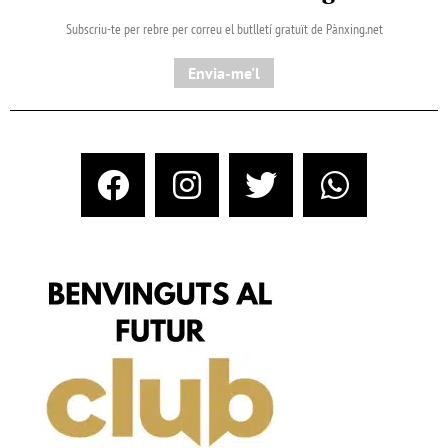
Subscriu-te per rebre per correu el butlletí gratuït de Pànxing.net​
Envia-me'l