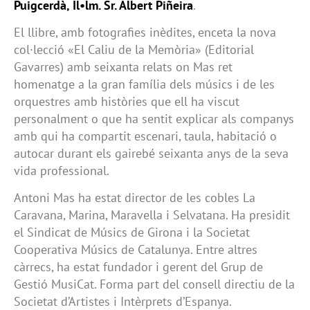
Puigcerdà, Il•lm. Sr. Albert Piñeira
.
El llibre, amb fotografies inèdites, enceta la nova
col·lecció «El Caliu de la Memòria» (Editorial
Gavarres) amb seixanta relats on Mas ret
homenatge a la gran família dels músics i de les
orquestres amb històries que ell ha viscut
personalment o que ha sentit explicar als companys
amb qui ha compartit escenari, taula, habitació o
autocar durant els gairebé seixanta anys de la seva
vida professional.
Antoni Mas ha estat director de les cobles La
Caravana, Marina, Maravella i Selvatana. Ha presidit
el Sindicat de Músics de Girona i la Societat
Cooperativa Músics de Catalunya. Entre altres
càrrecs, ha estat fundador i gerent del Grup de
Gestió MusiCat. Forma part del consell directiu de la
Societat d’Artistes i Intèrprets d’Espanya.