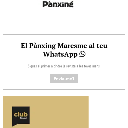
El Pànxing Maresme al teu
WhatsApp
Sigues el primer a tindre la revista a les teves mans.
Envia-me'l