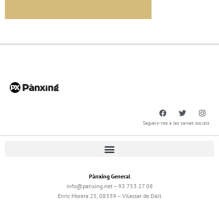
Segueix-nos a les xarxes socials
Pànxing General
info@panxing.net – 93 753 27 08
Enric Morera 25, 08339 – Vilassar de Dalt