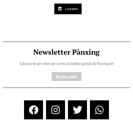
LinkedIn
Newsletter Pànxing
Subscriu-te per rebre per correu el butlletí gratuït de Pànxing.net​
Envia-me'l