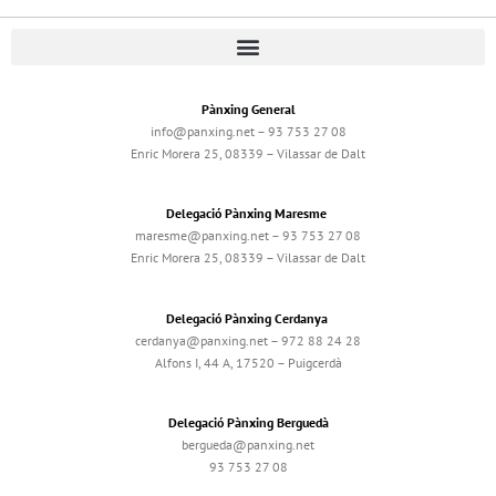
Pànxing General
info@panxing.net – 93 753 27 08
Enric Morera 25, 08339 – Vilassar de Dalt
Delegació Pànxing Maresme
maresme@panxing.net – 93 753 27 08
Enric Morera 25, 08339 – Vilassar de Dalt
Delegació Pànxing Cerdanya
cerdanya@panxing.net – 972 88 24 28
Alfons I, 44 A, 17520 – Puigcerdà
Delegació Pànxing Berguedà
bergueda@panxing.net
93 753 27 08