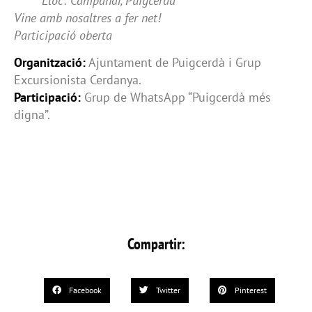
Lloc: Campanar, Puigcerdà
Vine amb nosaltres a fer net!
Participació oberta
Organització:
Ajuntament de Puigcerdà i Grup
Excursionista Cerdanya.
Participació:
Grup de WhatsApp “Puigcerdà més
digna”.
Compartir:
Facebook
Twitter
Pinterest