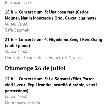
Barrocant Jazz.
18 h — Concert núm. 3: Una cosa rara (Carlos
Moliner, Naüm Monterde i Oriol Garcia, clarinets)
Museu Cerdà.
Cafè Saumell.
21 h — Concert núm. 4: Nigedemu Zeng i Ren Zhang
(violí i piano)
Museu Cerdà.
Obres de P. Sarasate, C. Franck i R. Strauss.
Diumenge 26 de juliol
12 h — Concert núm. 5: La Sonsoni (Elies Porter,
violí i veus; Pep Lizandra, acordió diatònic, veus i
percussions)
Museu Cerdà.
Muntanyes de vida.