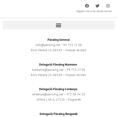
Segueix-nos a les xarxes socials
Pànxing General
info@panxing.net – 93 753 27 08
Enric Morera 25, 08339 – Vilassar de Dalt
Delegació Pànxing Maresme
maresme@panxing.net – 93 753 27 08
Enric Morera 25, 08339 – Vilassar de Dalt
Delegació Pànxing Cerdanya
cerdanya@panxing.net – 972 88 24 28
Alfons I, 44 A, 17520 – Puigcerdà
Delegació Pànxing Berguedà