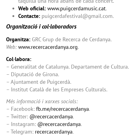
taquilla una hora abans de cada concert.
Web oficial:
www.puigcerdamusic.cat
.
Contacte:
puigcerdafestival@gmail.com.
Organització i col·laboradors
Organitza:
GRC Grup de Recerca de Cerdanya.
Web:
www.recercacerdanya.org
.
Col·labora:
– Generalitat de Catalunya. Departament de Cultura.
– Diputació de Girona.
– Ajuntament de Puigcerdà.
– Institut Català de les Empreses Culturals.
Més informació i xarxes socials:
– Facebook:
fb.me/recercacerdanya
.
– Twitter:
@recercacerdanya
.
– Instagram:
@recercacerdanya
.
– Telegram:
recercacerdanya
.