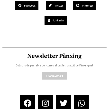
Facebook
Twitter
Pinterest
LinkedIn
Newsletter Pànxing
Subscriu-te per rebre per correu el butlletí gratuït de Pànxing.net​
Envia-me'l