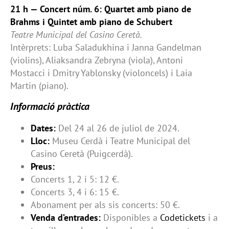
21 h — Concert núm. 6: Quartet amb piano de
Brahms i Quintet amb piano de Schubert
Teatre Municipal del Casino Ceretà.
Intèrprets: Luba Saladukhina i Janna Gandelman
(violins), Aliaksandra Zebryna (viola), Antoni
Mostacci i Dmitry Yablonsky (violoncels) i Laia
Martin (piano).
Informació pràctica
Dates:
Del 24 al 26 de juliol de 2024.
Lloc:
Museu Cerdà i Teatre Municipal del
Casino Ceretà (Puigcerdà).
Preus:
Concerts 1, 2 i 5: 12 €.
Concerts 3, 4 i 6: 15 €.
Abonament per als sis concerts: 50 €.
Venda d’entrades:
Disponibles a
Codetickets
i a