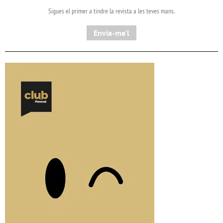
Sigues el primer a tindre la revista a les teves mans.
Envia-me'l