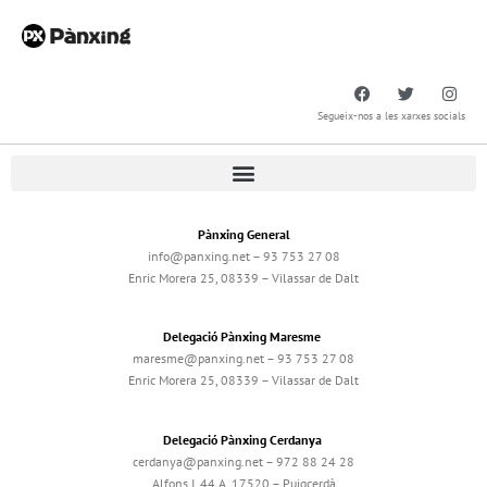
Segueix-nos a les xarxes socials
Pànxing General
info@panxing.net – 93 753 27 08
Enric Morera 25, 08339 – Vilassar de Dalt
Delegació Pànxing Maresme
maresme@panxing.net – 93 753 27 08
Enric Morera 25, 08339 – Vilassar de Dalt
Delegació Pànxing Cerdanya
cerdanya@panxing.net – 972 88 24 28
Alfons I, 44 A, 17520 – Puigcerdà