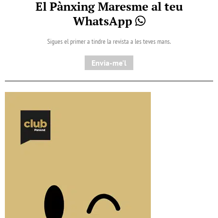
El Pànxing Maresme al teu
WhatsApp
Sigues el primer a tindre la revista a les teves mans.
Envia-me'l