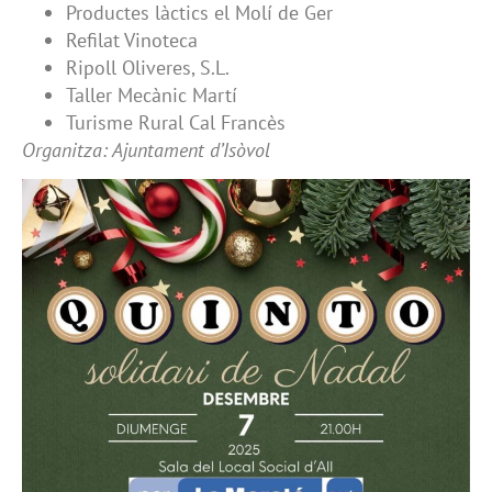
Productes làctics el Molí de Ger
Refilat Vinoteca
Ripoll Oliveres, S.L.
Taller Mecànic Martí
Turisme Rural Cal Francès
Organitza: Ajuntament d’Isòvol