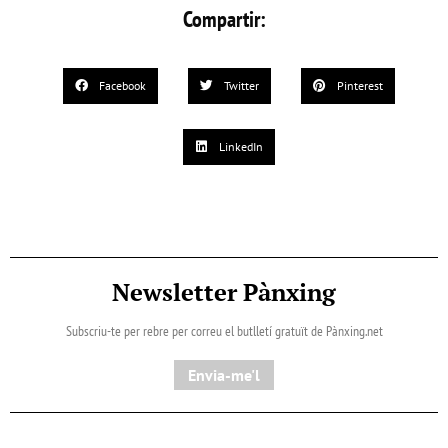
Compartir:
Facebook
Twitter
Pinterest
LinkedIn
Newsletter Pànxing
Subscriu-te per rebre per correu el butlletí gratuït de Pànxing.net​
Envia-me'l