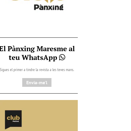
El Pànxing Maresme al
teu WhatsApp
Sigues el primer a tindre la revista a les teves mans.
Envia-me'l