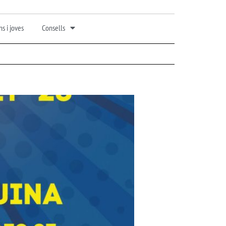
s i joves
Consells