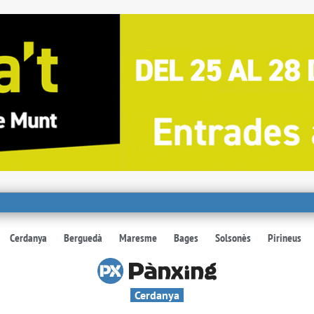
Cerdanya
Berguedà
Maresme
Bages
Solsonès
Pirineus
Cerdanya