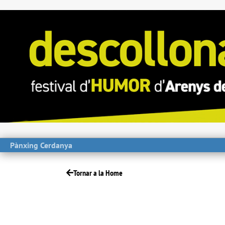
Pànxing Cerdanya
Tornar a la Home