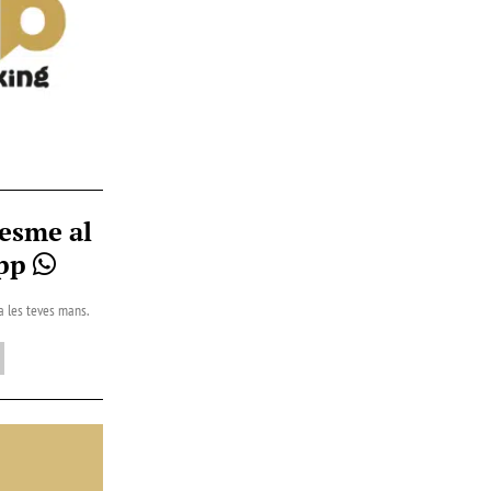
esme al
App
 a les teves mans.