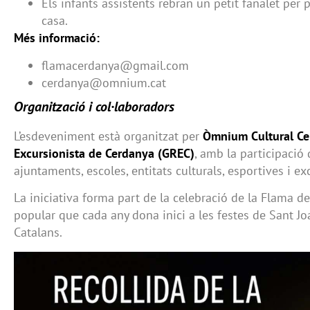
Els infants assistents rebran un petit fanalet per
casa.
Més informació:
flamacerdanya@gmail.com
cerdanya@omnium.cat
Organització i col·laboradors
L’esdeveniment està organitzat per
Òmnium Cultural C
Excursionista de Cerdanya (GREC)
, amb la participació 
ajuntaments, escoles, entitats culturals, esportives i exc
La iniciativa forma part de la celebració de la Flama de
popular que cada any dona inici a les festes de Sant Jo
Catalans.