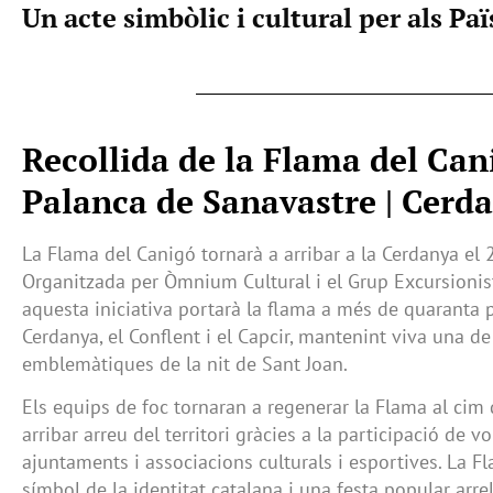
Un acte simbòlic i cultural per als Pa
Recollida de la Flama del Can
Palanca de Sanavastre | Cerd
La Flama del Canigó tornarà a arribar a la Cerdanya el 
Organitzada per Òmnium Cultural i el Grup Excursionis
aquesta iniciativa portarà la flama a més de quaranta po
Cerdanya, el Conflent i el Capcir, mantenint viva una de
emblemàtiques de la nit de Sant Joan.
Els equips de foc tornaran a regenerar la Flama al cim 
arribar arreu del territori gràcies a la participació de vo
ajuntaments i associacions culturals i esportives. La F
símbol de la identitat catalana i una festa popular arre