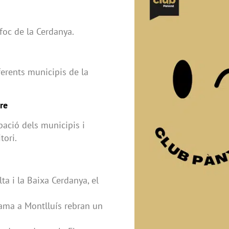
foc de la Cerdanya.
ferents municipis de la
re
pació dels municipis i
tori.
ta i la Baixa Cerdanya, el
lama a Montlluís rebran un