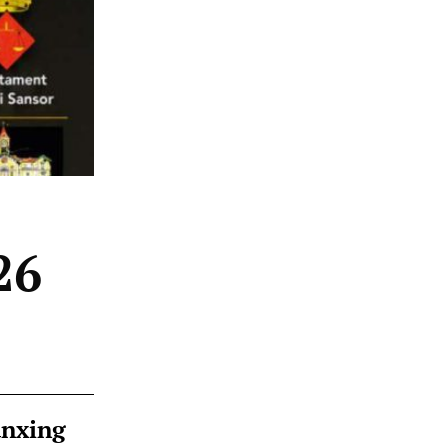
26
ànxing