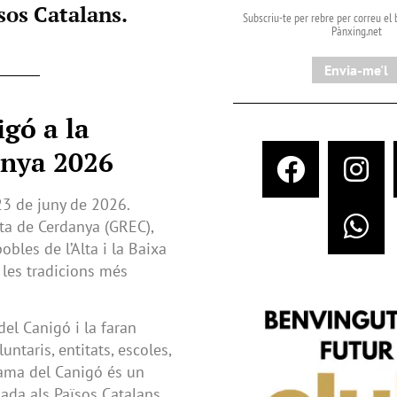
ïsos Catalans.
Subscriu-te per rebre per correu el b
Pànxing.net​
Envia-me'l
igó a la
anya 2026
23 de juny de 2026.
ta de Cerdanya (GREC),
bles de l’Alta i la Baixa
 les tradicions més
del Canigó i la faran
luntaris, entitats, escoles,
lama del Canigó és un
lada als Països Catalans,