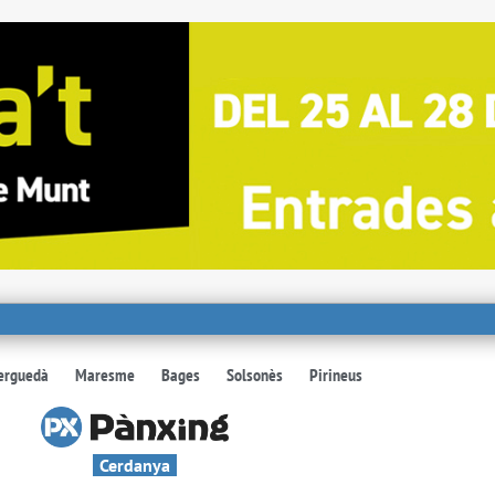
erguedà
Maresme
Bages
Solsonès
Pirineus
Cerdanya