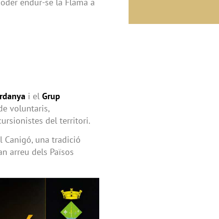
 poder endur-se la Flama a
erdanya
i el
Grup
de voluntaris,
ursionistes del territori.
l Canigó, una tradició
an arreu dels Països