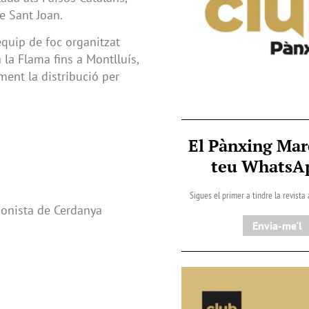
de Sant Joan.
equip de foc organitzat
la Flama fins a Montlluís,
ment la distribució per
El Pànxing Mar
teu Whats
Sigues el primer a tindre la revista
onista de Cerdanya
Envia-me'l