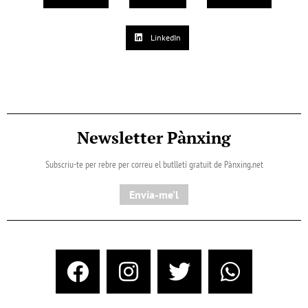
LinkedIn
Newsletter Pànxing
Subscriu-te per rebre per correu el butlletí gratuït de Pànxing.net​
Envia-me'l