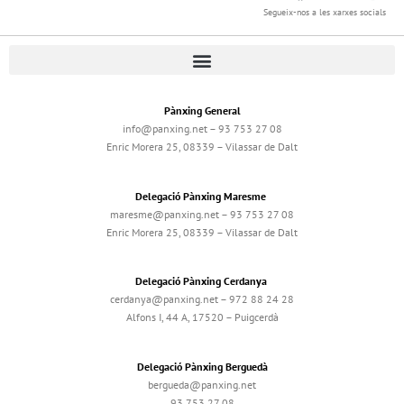
Segueix-nos a les xarxes socials
Pànxing General
info@panxing.net – 93 753 27 08
Enric Morera 25, 08339 – Vilassar de Dalt
Delegació Pànxing Maresme
maresme@panxing.net – 93 753 27 08
Enric Morera 25, 08339 – Vilassar de Dalt
Delegació Pànxing Cerdanya
cerdanya@panxing.net – 972 88 24 28
Alfons I, 44 A, 17520 – Puigcerdà
Delegació Pànxing Berguedà
bergueda@panxing.net
93 753 27 08