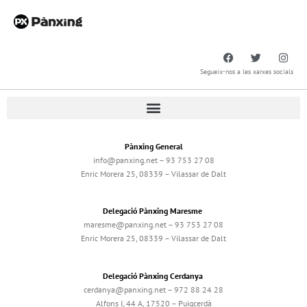
Segueix-nos a les xarxes socials
Pànxing General
info@panxing.net – 93 753 27 08
Enric Morera 25, 08339 – Vilassar de Dalt
Delegació Pànxing Maresme
maresme@panxing.net – 93 753 27 08
Enric Morera 25, 08339 – Vilassar de Dalt
Delegació Pànxing Cerdanya
cerdanya@panxing.net – 972 88 24 28
Alfons I, 44 A, 17520 – Puigcerdà