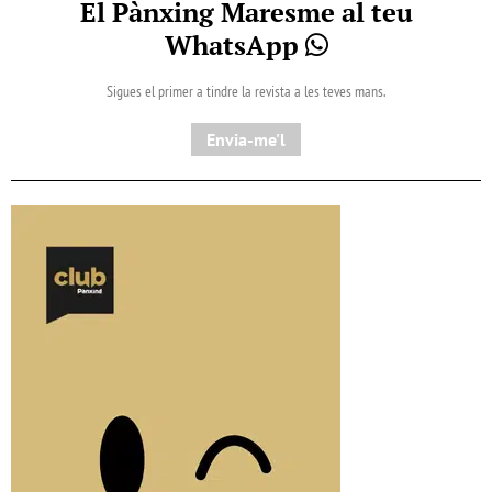
El Pànxing Maresme al teu
WhatsApp
Sigues el primer a tindre la revista a les teves mans.
Envia-me'l