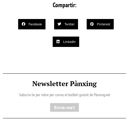
Compartir:
Facebook
Twitter
Pinterest
LinkedIn
Newsletter Pànxing
Subscriu-te per rebre per correu el butlletí gratuït de Pànxing.net​
Envia-me'l