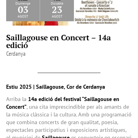
Diumenge
Dissabte
03
23
agost
agost
Saillagouse en Concert – 14a
edició
Cerdanya
Estiu 2025 | Saillagouse, Cor de Cerdanya
Arriba la
14a edició del festival “Saillagouse en
Concert”
, una cita imprescindible per als amants de
la música clàssica i la cultura. Amb una programació
que combina concerts de gran qualitat, poesia,
espectacles participatius i exposicions artístiques,
el municipi de
Saillagouse
es converteix en escenari