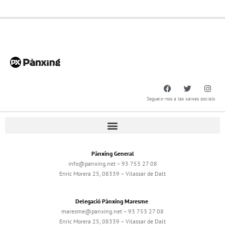
Segueix-nos a les xarxes socials
Pànxing General
info@panxing.net – 93 753 27 08
Enric Morera 25, 08339 – Vilassar de Dalt
Delegació Pànxing Maresme
maresme@panxing.net – 93 753 27 08
Enric Morera 25, 08339 – Vilassar de Dalt