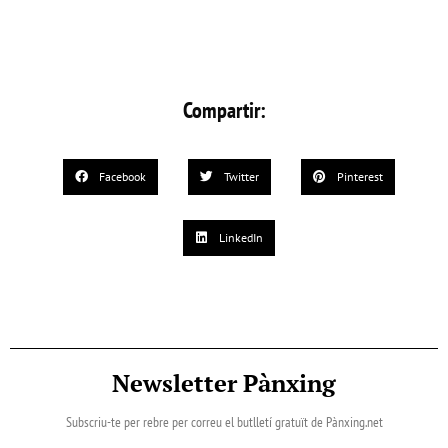
Compartir:
Facebook
Twitter
Pinterest
LinkedIn
Newsletter Pànxing
Subscriu-te per rebre per correu el butlletí gratuït de Pànxing.net​