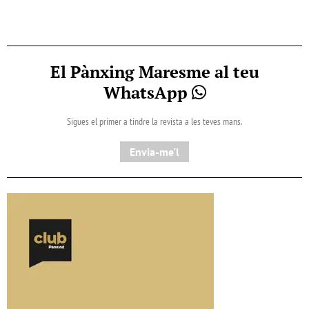
El Pànxing Maresme al teu
WhatsApp
Sigues el primer a tindre la revista a les teves mans.
Envia-me'l