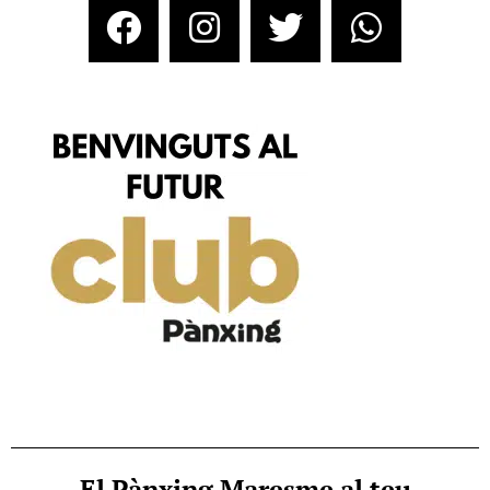
El Pànxing Maresme al teu