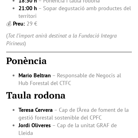
18:30 h
– Ponència i taula rodona
21:00 h
– Sopar degustació amb productes del
territori
💰
Preu:
29 €
(
Tot l’import anirà destinat a la Fundació Integra
Pirineus
)
Ponència
Mario Beltran
– Responsable de Negocis al
Hub Forestal del CTFC
Taula rodona
Teresa Cervera
– Cap de l’Àrea de foment de la
gestió forestal sostenible del CPFC
Jordi Oliveres
– Cap de la unitat GRAF de
Lleida