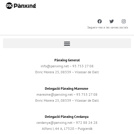
Segueix-nos a les xarxes socials
Pànxing General
info@panxing.net – 93 753 27 08
Enric Morera 25, 08339 – Vilassar de Dalt
Delegació Pànxing Maresme
maresme@panxing.net – 93 753 27 08
Enric Morera 25, 08339 – Vilassar de Dalt
Delegació Pànxing Cerdanya
cerdanya@panxing.net – 972 88 24 28
Alfons I, 44 A, 17520 – Puigcerdà