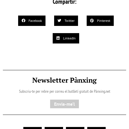
Compartir:
Facebook
Twitter
Pinterest
LinkedIn
Newsletter Pànxing
Subscriu-te per rebre per correu el butlletí gratuït de Pànxing.net​
Envia-me'l