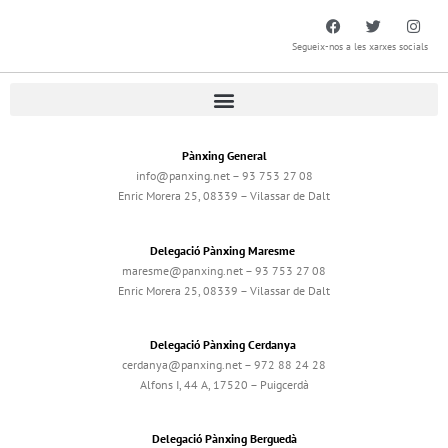
Segueix-nos a les xarxes socials
Pànxing General
info@panxing.net – 93 753 27 08
Enric Morera 25, 08339 – Vilassar de Dalt
Delegació Pànxing Maresme
maresme@panxing.net – 93 753 27 08
Enric Morera 25, 08339 – Vilassar de Dalt
Delegació Pànxing Cerdanya
cerdanya@panxing.net – 972 88 24 28
Alfons I, 44 A, 17520 – Puigcerdà
Delegació Pànxing Berguedà