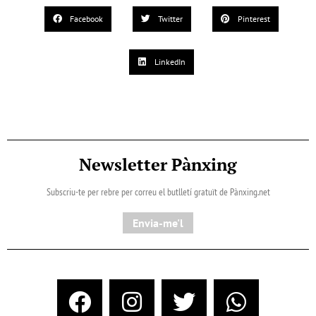
Facebook
Twitter
Pinterest
LinkedIn
Newsletter Pànxing
Subscriu-te per rebre per correu el butlletí gratuït de Pànxing.net​
Envia-me'l