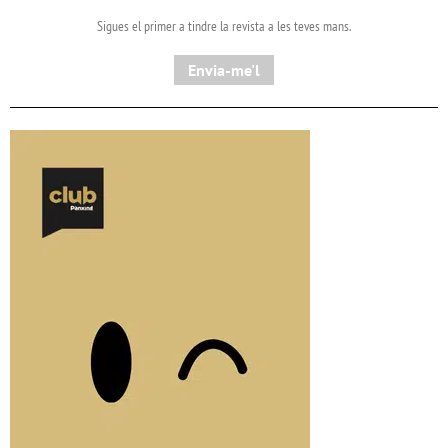
Sigues el primer a tindre la revista a les teves mans.
Envia-me'l