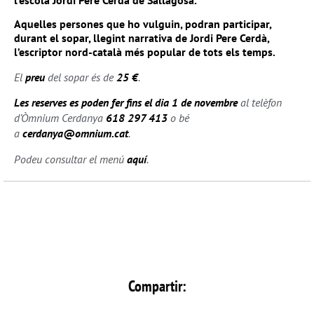
l’escola Jordi Pere Cerdà de Sallagosa.
Aquelles persones que ho vulguin, podran participar,
durant el sopar, llegint narrativa de Jordi Pere Cerdà,
l’escriptor nord-català més popular de tots els temps.
El
preu
del sopar és de
25 €
.
Les reserves es poden fer fins el dia 1 de novembre
al telèfon
d’Òmnium Cerdanya
618 297 413
o bé
a
cerdanya@omnium.cat
.
Podeu consultar el menú
aquí
.
Compartir: