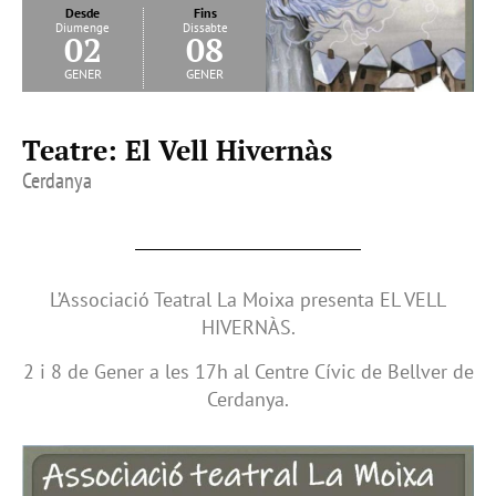
Desde
Fins
Diumenge
Dissabte
02
08
gener
gener
Teatre: El Vell Hivernàs
Cerdanya
L’Associació Teatral La Moixa presenta EL VELL
HIVERNÀS.
2 i 8 de Gener a les 17h al Centre Cívic de Bellver de
Cerdanya.