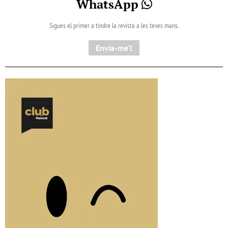
WhatsApp
Sigues el primer a tindre la revista a les teves mans.
Envia-me'l