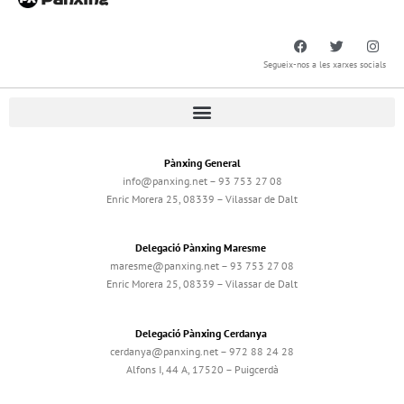
Segueix-nos a les xarxes socials
Pànxing General
info@panxing.net – 93 753 27 08
Enric Morera 25, 08339 – Vilassar de Dalt
Delegació Pànxing Maresme
maresme@panxing.net – 93 753 27 08
Enric Morera 25, 08339 – Vilassar de Dalt
Delegació Pànxing Cerdanya
cerdanya@panxing.net – 972 88 24 28
Alfons I, 44 A, 17520 – Puigcerdà