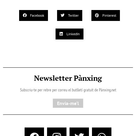
Facebook
Twitter
Pinterest
LinkedIn
Newsletter Pànxing
Subscriu-te per rebre per correu el butlletí gratuït de Pànxing.net​
Envia-me'l