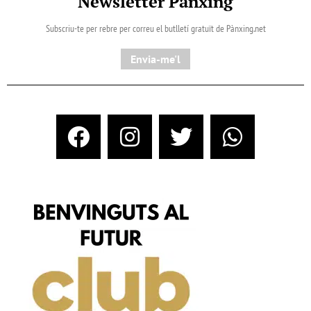
Newsletter Pànxing
Subscriu-te per rebre per correu el butlletí gratuït de Pànxing.net​
Envia-me'l