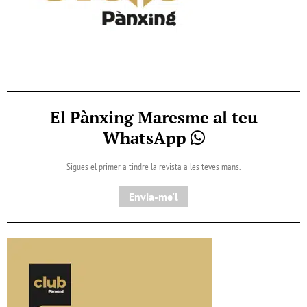
El Pànxing Maresme al teu
WhatsApp
Sigues el primer a tindre la revista a les teves mans.
Envia-me'l