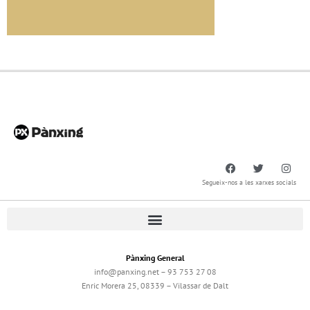
Segueix-nos a les xarxes socials
Pànxing General
info@panxing.net – 93 753 27 08
Enric Morera 25, 08339 – Vilassar de Dalt