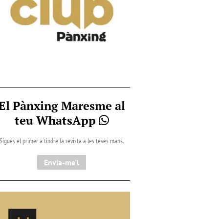
El Pànxing Maresme al
teu WhatsApp
Sigues el primer a tindre la revista a les teves mans.
Envia-me'l