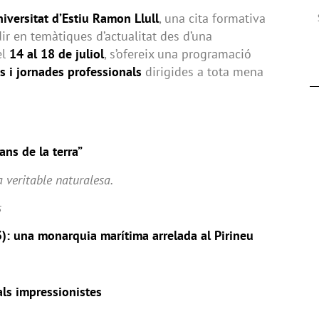
iversitat d’Estiu Ramon Llull
, una cita formativa
ir en temàtiques d’actualitat des d’una
el
14 al 18 de juliol
, s’ofereix una programació
es i jornades professionals
dirigides a tota mena
ans de la terra”
 veritable naturalesa.
s
): una monarquia marítima arrelada al Pirineu
ls impressionistes