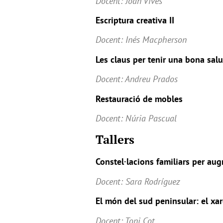
Docent: Joan Vives
Escriptura creativa II
Docent: Inés Macpherson
Les claus per tenir una bona salut
Docent: Andreu Prados
Restauració de mobles
Docent: Núria Pascual
Tallers
Constel·lacions familiars per augm
Docent: Sara Rodríguez
El món del sud peninsular: el xarè
Docent: Toni Cot