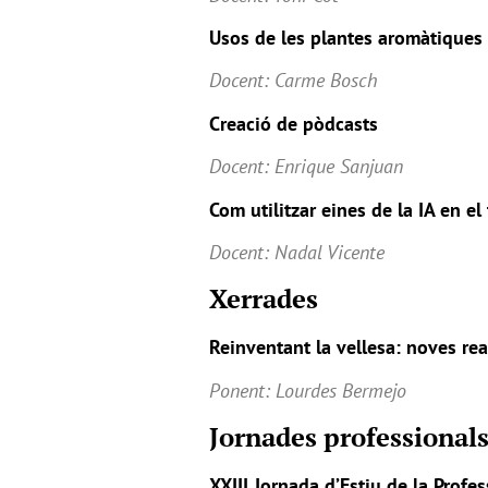
Usos de les plantes aromàtiques 
Docent: Carme Bosch
Creació de pòdcasts
Docent: Enrique Sanjuan
Com utilitzar eines de la IA en el
Docent: Nadal Vicente
Xerrades
Reinventant la vellesa: noves rea
Ponent: Lourdes Bermejo
Jornades professional
XXIII Jornada d’Estiu de la Profe