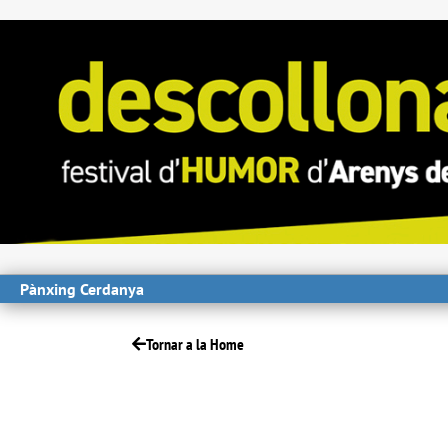
Pànxing Cerdanya
Tornar a la Home