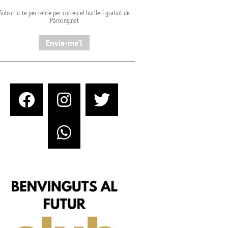
Subscriu-te per rebre per correu el butlletí gratuït de
Pànxing.net​
Envia-me'l