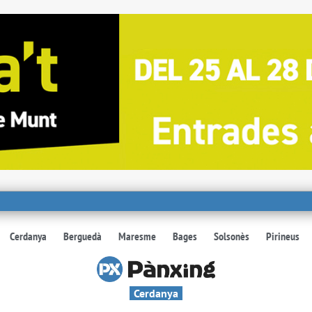
Cerdanya
Berguedà
Maresme
Bages
Solsonès
Pirineus
Cerdanya