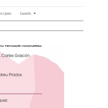
s i joves
Consells