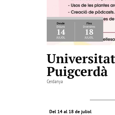
Desde
Fins
Dilluns
Divendres
14
18
juliol
juliol
Universita
Puigcerdà
Cerdanya
Del 14 al 18 de juliol