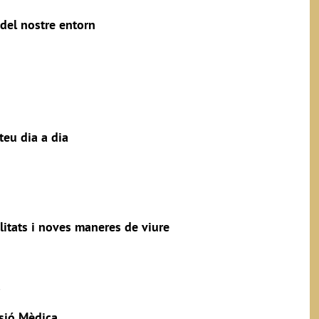
del nostre entorn
 teu dia a dia
litats i noves maneres de viure
s
ssió Mèdica