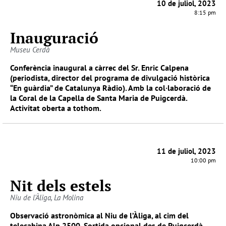
10 de juliol, 2023
8:15 pm
Inauguració
Museu Cerdà
Conferència inaugural a càrrec del Sr. Enric Calpena
(periodista, director del programa de divulgació històrica
“En guàrdia” de Catalunya Ràdio). Amb la col·laboració de
la Coral de la Capella de Santa Maria de Puigcerdà.
Activitat oberta a tothom.
11 de juliol, 2023
10:00 pm
Nit dels estels
Niu de l'Àliga, La Molina
Observació astronòmica al Niu de l’Àliga, al cim del
telecabina Alp 2500. Sortida opcional des de Puigcerdà