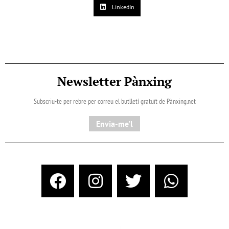
LinkedIn
Newsletter Pànxing
Subscriu-te per rebre per correu el butlletí gratuït de Pànxing.net​
Envia-me'l