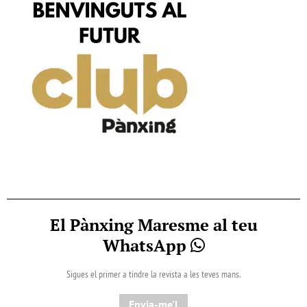
El Pànxing Maresme al teu
WhatsApp
Sigues el primer a tindre la revista a les teves mans.
Envia-me'l