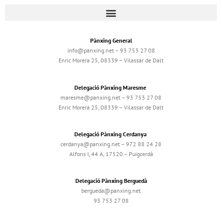
Pànxing General
info@panxing.net – 93 753 27 08
Enric Morera 25, 08339 – Vilassar de Dalt
Delegació Pànxing Maresme
maresme@panxing.net – 93 753 27 08
Enric Morera 25, 08339 – Vilassar de Dalt
Delegació Pànxing Cerdanya
cerdanya@panxing.net – 972 88 24 28
Alfons I, 44 A, 17520 – Puigcerdà
Delegació Pànxing Berguedà
bergueda@panxing.net
93 753 27 08