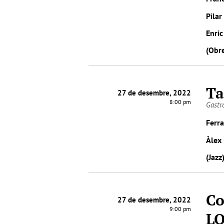
Pila
Enric
(Obre
Ta
27 de desembre, 2022
8:00 pm
Gastr
Ferra
Àlex
(Jazz
Co
27 de desembre, 2022
9:00 pm
L