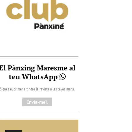
El Pànxing Maresme al
teu WhatsApp
Sigues el primer a tindre la revista a les teves mans.
Envia-me'l