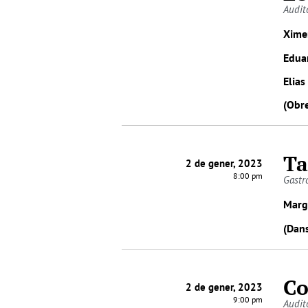
Audit
Xime
Eduar
Elia
(Obre
Ta
2 de gener, 2023
8:00 pm
Gastr
Marg
(Dan
Co
2 de gener, 2023
9:00 pm
Audit