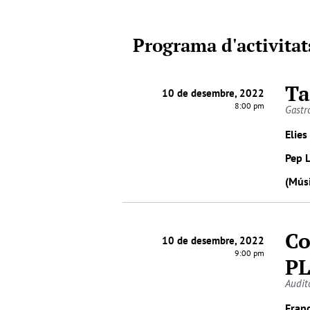
Programa d'activitat
Ta
10 de desembre, 2022
8:00 pm
Gastr
Elies
Pep L
(Músi
Co
10 de desembre, 2022
9:00 pm
P
Audit
Fran