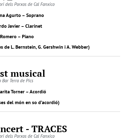
ori dels Porxos de Cal Fanxico
na Agurto – Soprano
do Javier – Clarinet
s Romero – Piano
s de L. Bernstein, G. Gershwin i A. Webber)
st musical
o Bar Terra de Pics
arita Torner – Acordió
ses del món en so d’acordió)
ncert - TRACES
ori dels Porxos de Cal Fanxico