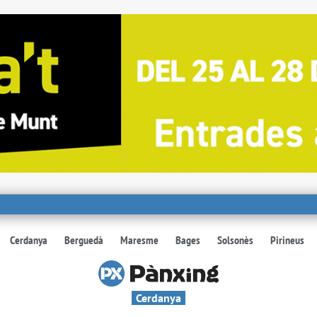
Cerdanya
Berguedà
Maresme
Bages
Solsonès
Pirineus
Cerdanya