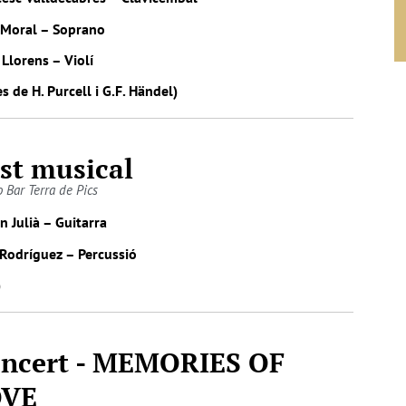
r Moral – Soprano
 Llorens – Violí
s de H. Purcell i G.F. Händel)
st musical
o Bar Terra de Pics
n Julià – Guitarra
 Rodríguez – Percussió
)
ncert - MEMORIES OF
OVE