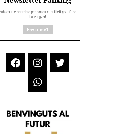
Subscriu-te per rebre per correu el butlletí gratuït de
Pànxing.net​
Envia-me'l