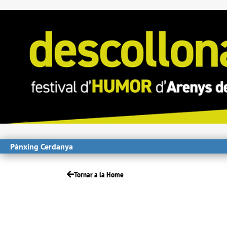
Pànxing Cerdanya
Tornar a la Home