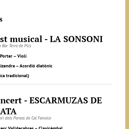
s
st musical - LA SONSONI
o Bar Terra de Pics
 Porter – Violí
izandra – Acordió diatònic
ca tradicional)
ncert - ESCARMUZAS DE
LATA
ori dels Porxos de Cal Fanxico
cesc Valldecabres – Clavicèmbal