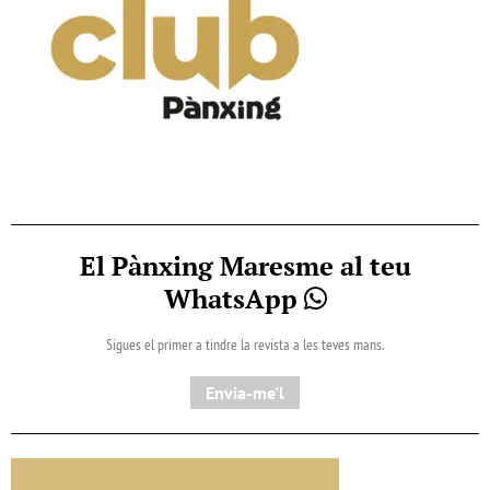
El Pànxing Maresme al teu
WhatsApp
Sigues el primer a tindre la revista a les teves mans.
Envia-me'l