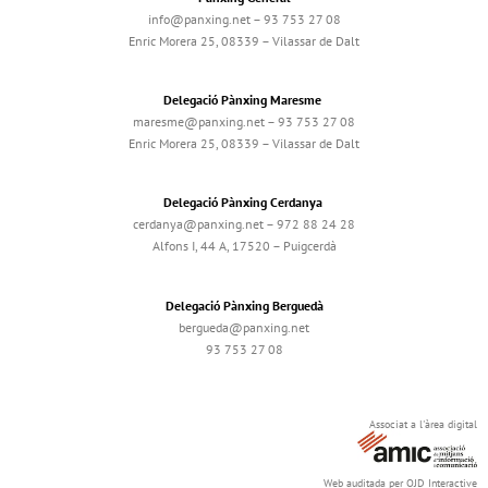
info@panxing.net – 93 753 27 08
Enric Morera 25, 08339 – Vilassar de Dalt
Delegació Pànxing Maresme
maresme@panxing.net – 93 753 27 08
Enric Morera 25, 08339 – Vilassar de Dalt
Delegació Pànxing Cerdanya
cerdanya@panxing.net – 972 88 24 28
Alfons I, 44 A, 17520 – Puigcerdà
Delegació Pànxing Berguedà
bergueda@panxing.net
93 753 27 08
Associat a l'àrea digital
Web auditada per OJD Interactive