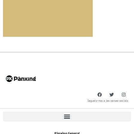
Segueix-nos a les xarxes socials
Pànxing General