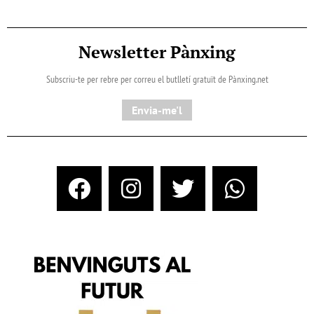
Newsletter Pànxing
Subscriu-te per rebre per correu el butlletí gratuït de Pànxing.net​
Envia-me'l