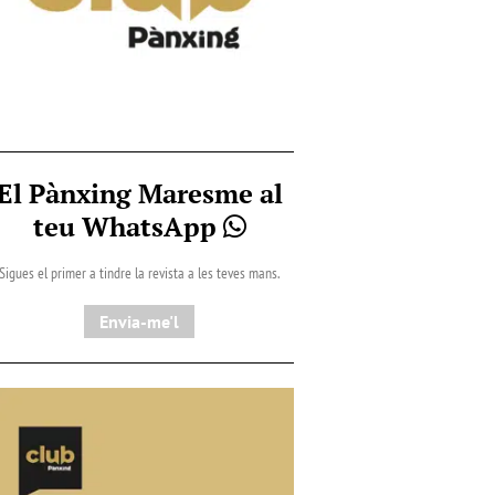
El Pànxing Maresme al
teu WhatsApp
Sigues el primer a tindre la revista a les teves mans.
Envia-me'l