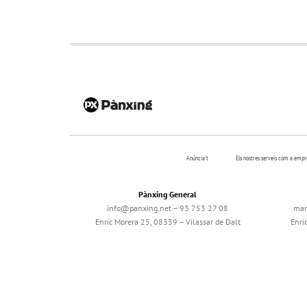
Anúncia’t
Els nostres serveis com a emp
Pànxing General
info@panxing.net – 93 753 27 08
mar
Enric Morera 25, 08339 – Vilassar de Dalt
Enri