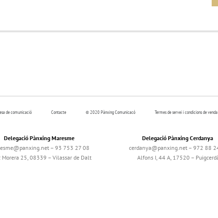
resa de comunicació
Contacte
© 2020 Pànxing Comunicacó
Termes de servei i condicions de venda
Delegació Pànxing Maresme
Delegació Pànxing Cerdanya
esme@panxing.net – 93 753 27 08
cerdanya@panxing.net – 972 88 2
c Morera 25, 08339 – Vilassar de Dalt
Alfons I, 44 A, 17520 – Puigcerd