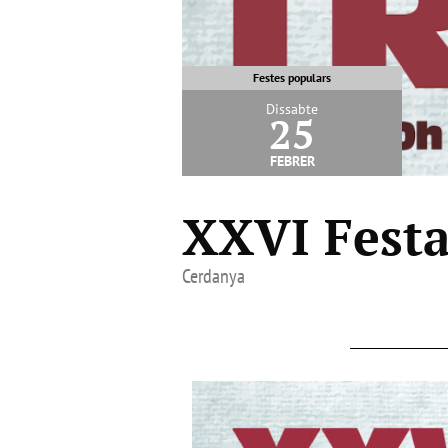
Festes populars
Dissabte
25
febrer
XXVI Festa
Cerdanya