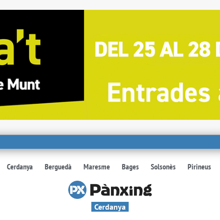
Cerdanya
Berguedà
Maresme
Bages
Solsonès
Pirineus
Cerdanya