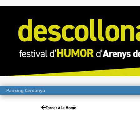
Pànxing Cerdanya
Tornar a la Home