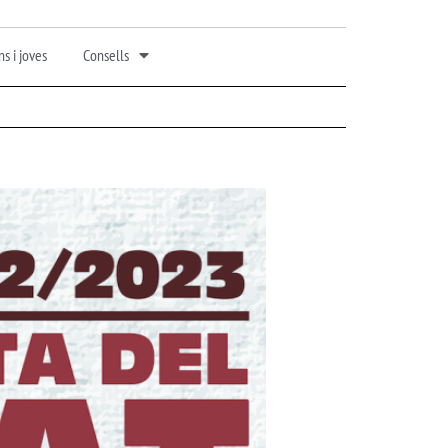
s i joves
Consells