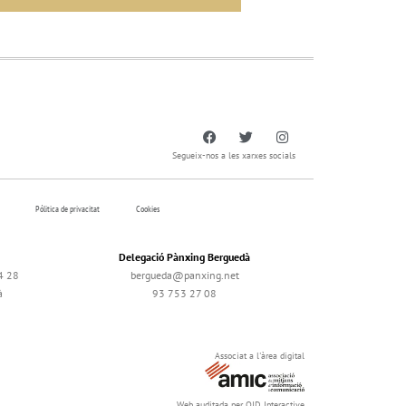
Segueix-nos a les xarxes socials
Pólitica de privacitat
Cookies
Delegació Pànxing Berguedà
4 28
bergueda@panxing.net
à
93 753 27 08
Associat a l'àrea digital
Web auditada per OJD Interactive