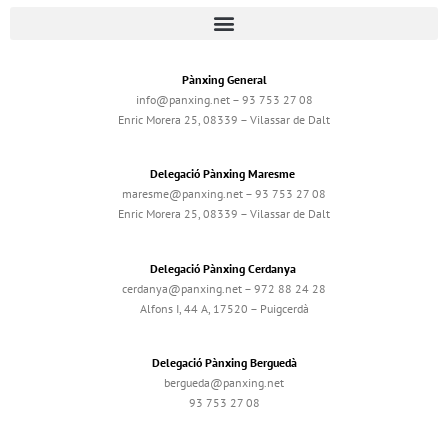
Pànxing General
info@panxing.net – 93 753 27 08
Enric Morera 25, 08339 – Vilassar de Dalt
Delegació Pànxing Maresme
maresme@panxing.net – 93 753 27 08
Enric Morera 25, 08339 – Vilassar de Dalt
Delegació Pànxing Cerdanya
cerdanya@panxing.net – 972 88 24 28
Alfons I, 44 A, 17520 – Puigcerdà
Delegació Pànxing Berguedà
bergueda@panxing.net
93 753 27 08