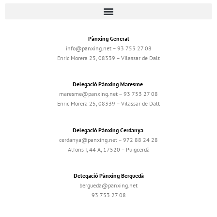
Pànxing General
info@panxing.net – 93 753 27 08
Enric Morera 25, 08339 – Vilassar de Dalt
Delegació Pànxing Maresme
maresme@panxing.net – 93 753 27 08
Enric Morera 25, 08339 – Vilassar de Dalt
Delegació Pànxing Cerdanya
cerdanya@panxing.net – 972 88 24 28
Alfons I, 44 A, 17520 – Puigcerdà
Delegació Pànxing Berguedà
bergueda@panxing.net
93 753 27 08