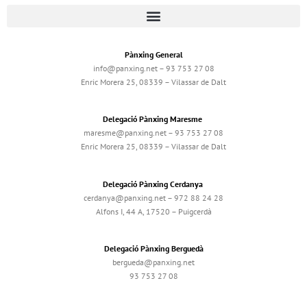
Pànxing General
info@panxing.net – 93 753 27 08
Enric Morera 25, 08339 – Vilassar de Dalt
Delegació Pànxing Maresme
maresme@panxing.net – 93 753 27 08
Enric Morera 25, 08339 – Vilassar de Dalt
Delegació Pànxing Cerdanya
cerdanya@panxing.net – 972 88 24 28
Alfons I, 44 A, 17520 – Puigcerdà
Delegació Pànxing Berguedà
bergueda@panxing.net
93 753 27 08