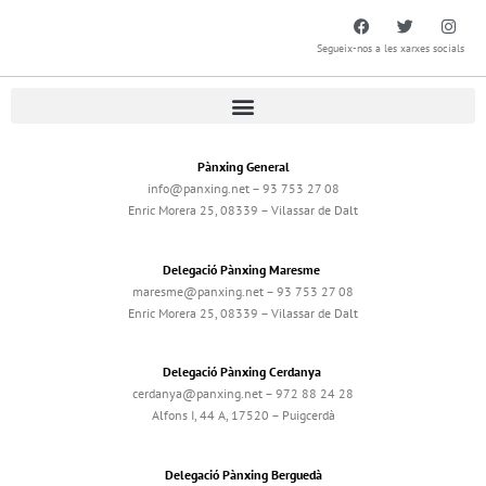
Segueix-nos a les xarxes socials
Pànxing General
info@panxing.net – 93 753 27 08
Enric Morera 25, 08339 – Vilassar de Dalt
Delegació Pànxing Maresme
maresme@panxing.net – 93 753 27 08
Enric Morera 25, 08339 – Vilassar de Dalt
Delegació Pànxing Cerdanya
cerdanya@panxing.net – 972 88 24 28
Alfons I, 44 A, 17520 – Puigcerdà
Delegació Pànxing Berguedà