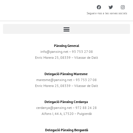
Segueix-nos a les xarxes socials
Pànxing General
info@panxing.net – 93 753 27 08
Enric Morera 25, 08339 – Vilassar de Dalt
Delegació Pànxing Maresme
maresme@panxing.net – 93 753 27 08
Enric Morera 25, 08339 – Vilassar de Dalt
Delegació Pànxing Cerdanya
cerdanya@panxing.net – 972 88 24 28
Alfons I, 44 A, 17520 – Puigcerdà
Delegació Pànxing Berguedà