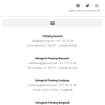
Segueix-nos a les xarxes socials
Pànxing General
info@panxing.net – 93 753 27 08
Enric Morera 25, 08339 – Vilassar de Dalt
Delegació Pànxing Maresme
maresme@panxing.net – 93 753 27 08
Enric Morera 25, 08339 – Vilassar de Dalt
Delegació Pànxing Cerdanya
cerdanya@panxing.net – 972 88 24 28
Alfons I, 44 A, 17520 – Puigcerdà
Delegació Pànxing Berguedà