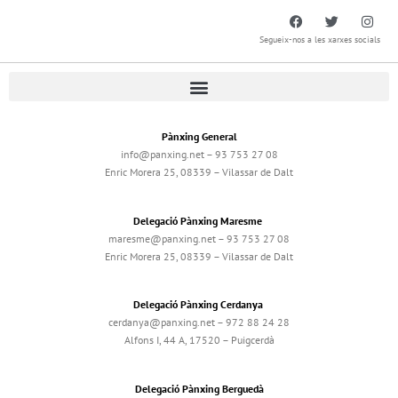
Segueix-nos a les xarxes socials
Pànxing General
info@panxing.net – 93 753 27 08
Enric Morera 25, 08339 – Vilassar de Dalt
Delegació Pànxing Maresme
maresme@panxing.net – 93 753 27 08
Enric Morera 25, 08339 – Vilassar de Dalt
Delegació Pànxing Cerdanya
cerdanya@panxing.net – 972 88 24 28
Alfons I, 44 A, 17520 – Puigcerdà
Delegació Pànxing Berguedà