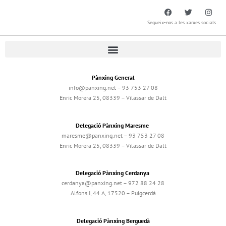
Segueix-nos a les xarxes socials
Pànxing General
info@panxing.net – 93 753 27 08
Enric Morera 25, 08339 – Vilassar de Dalt
Delegació Pànxing Maresme
maresme@panxing.net – 93 753 27 08
Enric Morera 25, 08339 – Vilassar de Dalt
Delegació Pànxing Cerdanya
cerdanya@panxing.net – 972 88 24 28
Alfons I, 44 A, 17520 – Puigcerdà
Delegació Pànxing Berguedà