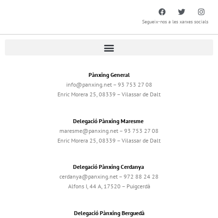
Segueix-nos a les xarxes socials
Pànxing General
info@panxing.net – 93 753 27 08
Enric Morera 25, 08339 – Vilassar de Dalt
Delegació Pànxing Maresme
maresme@panxing.net – 93 753 27 08
Enric Morera 25, 08339 – Vilassar de Dalt
Delegació Pànxing Cerdanya
cerdanya@panxing.net – 972 88 24 28
Alfons I, 44 A, 17520 – Puigcerdà
Delegació Pànxing Berguedà