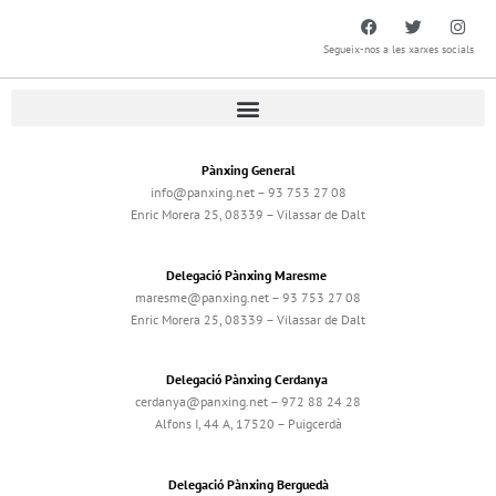
Segueix-nos a les xarxes socials
Pànxing General
info@panxing.net – 93 753 27 08
Enric Morera 25, 08339 – Vilassar de Dalt
Delegació Pànxing Maresme
maresme@panxing.net – 93 753 27 08
Enric Morera 25, 08339 – Vilassar de Dalt
Delegació Pànxing Cerdanya
cerdanya@panxing.net – 972 88 24 28
Alfons I, 44 A, 17520 – Puigcerdà
Delegació Pànxing Berguedà