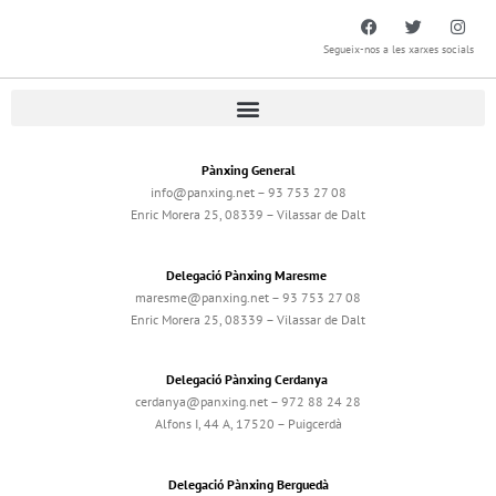
Segueix-nos a les xarxes socials
Pànxing General
info@panxing.net – 93 753 27 08
Enric Morera 25, 08339 – Vilassar de Dalt
Delegació Pànxing Maresme
maresme@panxing.net – 93 753 27 08
Enric Morera 25, 08339 – Vilassar de Dalt
Delegació Pànxing Cerdanya
cerdanya@panxing.net – 972 88 24 28
Alfons I, 44 A, 17520 – Puigcerdà
Delegació Pànxing Berguedà