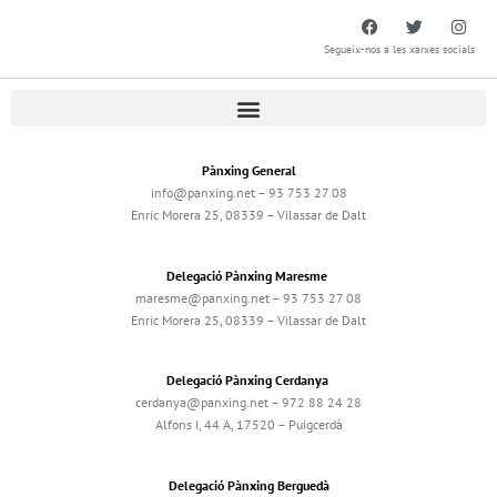
Segueix-nos a les xarxes socials
Pànxing General
info@panxing.net – 93 753 27 08
Enric Morera 25, 08339 – Vilassar de Dalt
Delegació Pànxing Maresme
maresme@panxing.net – 93 753 27 08
Enric Morera 25, 08339 – Vilassar de Dalt
Delegació Pànxing Cerdanya
cerdanya@panxing.net – 972 88 24 28
Alfons I, 44 A, 17520 – Puigcerdà
Delegació Pànxing Berguedà