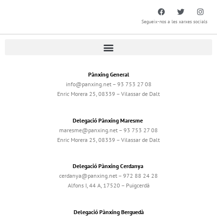
Segueix-nos a les xarxes socials
Pànxing General
info@panxing.net – 93 753 27 08
Enric Morera 25, 08339 – Vilassar de Dalt
Delegació Pànxing Maresme
maresme@panxing.net – 93 753 27 08
Enric Morera 25, 08339 – Vilassar de Dalt
Delegació Pànxing Cerdanya
cerdanya@panxing.net – 972 88 24 28
Alfons I, 44 A, 17520 – Puigcerdà
Delegació Pànxing Berguedà