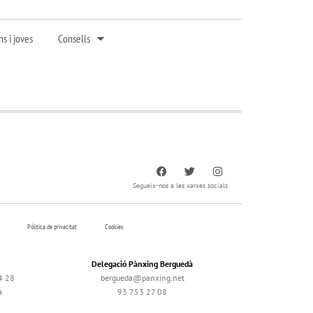
s i joves
Consells
Segueix-nos a les xarxes socials
Pólitica de privacitat
Cookies
Delegació Pànxing Berguedà
4 28
bergueda@panxing.net
à
93 753 27 08