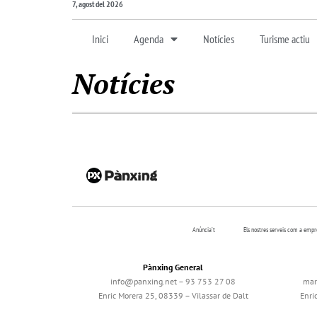
7, agost del 2026
Inici
Agenda
Notícies
Turisme actiu
Notícies
Anúncia’t
Els nostres serveis com a emp
Pànxing General
info@panxing.net – 93 753 27 08
mar
Enric Morera 25, 08339 – Vilassar de Dalt
Enri