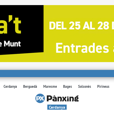
Cerdanya
Berguedà
Maresme
Bages
Solsonès
Pirineus
Cerdanya