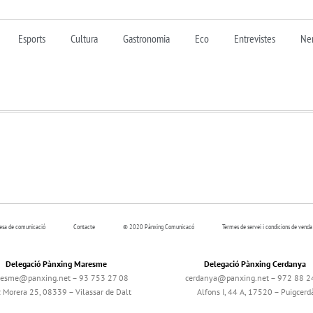
Esports
Cultura
Gastronomia
Eco
Entrevistes
Nen
resa de comunicació
Contacte
© 2020 Pànxing Comunicacó
Termes de servei i condicions de venda
Delegació Pànxing Maresme
Delegació Pànxing Cerdanya
esme@panxing.net – 93 753 27 08
cerdanya@panxing.net – 972 88 2
c Morera 25, 08339 – Vilassar de Dalt
Alfons I, 44 A, 17520 – Puigcerd