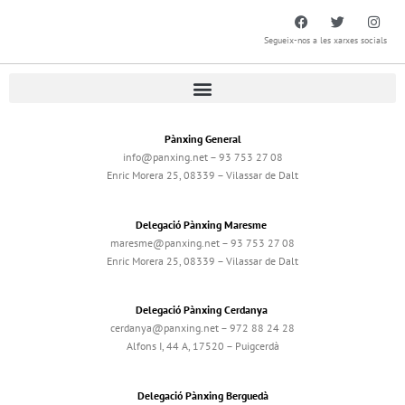
Segueix-nos a les xarxes socials
Pànxing General
info@panxing.net – 93 753 27 08
Enric Morera 25, 08339 – Vilassar de Dalt
Delegació Pànxing Maresme
maresme@panxing.net – 93 753 27 08
Enric Morera 25, 08339 – Vilassar de Dalt
Delegació Pànxing Cerdanya
cerdanya@panxing.net – 972 88 24 28
Alfons I, 44 A, 17520 – Puigcerdà
Delegació Pànxing Berguedà