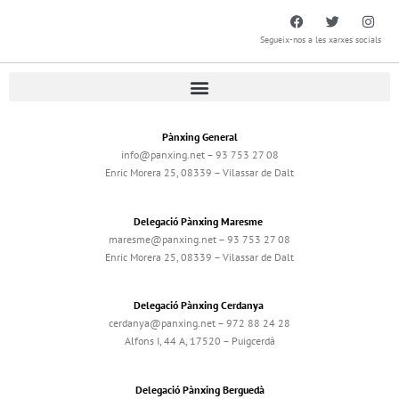
Segueix-nos a les xarxes socials
Pànxing General
info@panxing.net – 93 753 27 08
Enric Morera 25, 08339 – Vilassar de Dalt
Delegació Pànxing Maresme
maresme@panxing.net – 93 753 27 08
Enric Morera 25, 08339 – Vilassar de Dalt
Delegació Pànxing Cerdanya
cerdanya@panxing.net – 972 88 24 28
Alfons I, 44 A, 17520 – Puigcerdà
Delegació Pànxing Berguedà