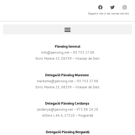
Segueix-nos a les xarxes socials
Pànxing General
info@panxing.net – 93 753 27 08
Enric Morera 25, 08339 – Vilassar de Dalt
Delegació Pànxing Maresme
maresme@panxing.net – 93 753 27 08
Enric Morera 25, 08339 – Vilassar de Dalt
Delegació Pànxing Cerdanya
cerdanya@panxing.net – 972 88 24 28
Alfons I, 44 A, 17520 – Puigcerdà
Delegació Pànxing Berguedà