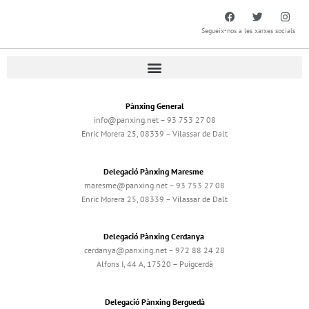
Segueix-nos a les xarxes socials
Pànxing General
info@panxing.net – 93 753 27 08
Enric Morera 25, 08339 – Vilassar de Dalt
Delegació Pànxing Maresme
maresme@panxing.net – 93 753 27 08
Enric Morera 25, 08339 – Vilassar de Dalt
Delegació Pànxing Cerdanya
cerdanya@panxing.net – 972 88 24 28
Alfons I, 44 A, 17520 – Puigcerdà
Delegació Pànxing Berguedà