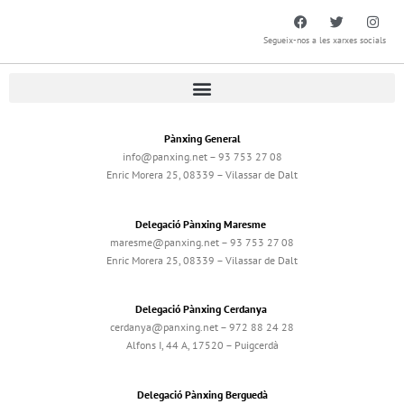
Segueix-nos a les xarxes socials
Pànxing General
info@panxing.net – 93 753 27 08
Enric Morera 25, 08339 – Vilassar de Dalt
Delegació Pànxing Maresme
maresme@panxing.net – 93 753 27 08
Enric Morera 25, 08339 – Vilassar de Dalt
Delegació Pànxing Cerdanya
cerdanya@panxing.net – 972 88 24 28
Alfons I, 44 A, 17520 – Puigcerdà
Delegació Pànxing Berguedà