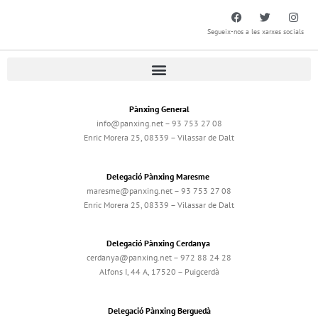
Segueix-nos a les xarxes socials
Pànxing General
info@panxing.net – 93 753 27 08
Enric Morera 25, 08339 – Vilassar de Dalt
Delegació Pànxing Maresme
maresme@panxing.net – 93 753 27 08
Enric Morera 25, 08339 – Vilassar de Dalt
Delegació Pànxing Cerdanya
cerdanya@panxing.net – 972 88 24 28
Alfons I, 44 A, 17520 – Puigcerdà
Delegació Pànxing Berguedà