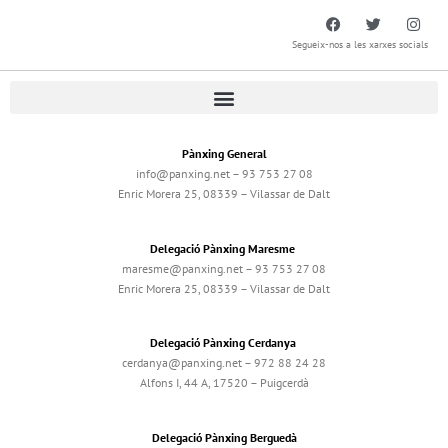
Segueix-nos a les xarxes socials
Pànxing General
info@panxing.net – 93 753 27 08
Enric Morera 25, 08339 – Vilassar de Dalt
Delegació Pànxing Maresme
maresme@panxing.net – 93 753 27 08
Enric Morera 25, 08339 – Vilassar de Dalt
Delegació Pànxing Cerdanya
cerdanya@panxing.net – 972 88 24 28
Alfons I, 44 A, 17520 – Puigcerdà
Delegació Pànxing Berguedà