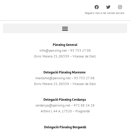
Segueix-nos a les xarxes socials
Pànxing General
info@panxing.net – 93 753 27 08
Enric Morera 25, 08339 – Vilassar de Dalt
Delegació Pànxing Maresme
maresme@panxing.net – 93 753 27 08
Enric Morera 25, 08339 – Vilassar de Dalt
Delegació Pànxing Cerdanya
cerdanya@panxing.net – 972 88 24 28
Alfons I, 44 A, 17520 – Puigcerdà
Delegació Pànxing Berguedà