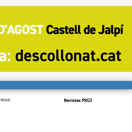
Revistes PX
ineus