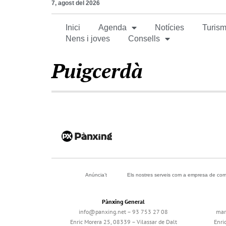
7, agost del 2026
Inici
Agenda
Notícies
Turism
Nens i joves
Consells
Puigcerdà
Anúncia’t
Els nostres serveis com a empresa de com
Pànxing General
info@panxing.net – 93 753 27 08
mar
Enric Morera 25, 08339 – Vilassar de Dalt
Enri