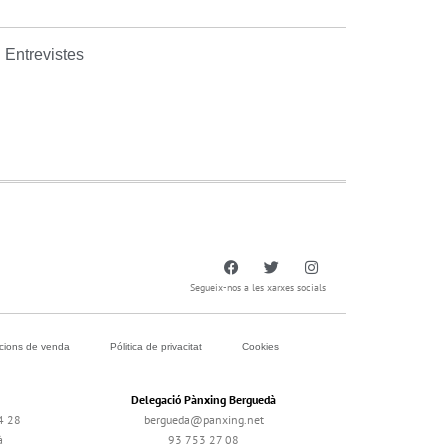
Entrevistes
Segueix-nos a les xarxes socials
icions de venda
Pólitica de privacitat
Cookies
Delegació Pànxing Berguedà
4 28
bergueda@panxing.net
à
93 753 27 08