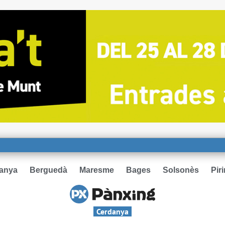
anya
Berguedà
Maresme
Bages
Solsonès
Pir
Cerdanya