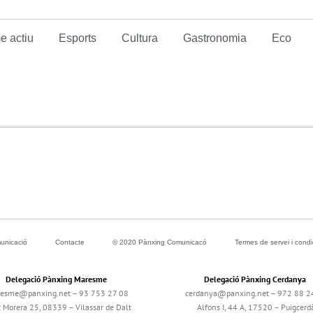
e actiu
Esports
Cultura
Gastronomia
Eco
unicació
Contacte
© 2020 Pànxing Comunicacó
Termes de servei i cond
Delegació Pànxing Maresme
Delegació Pànxing Cerdanya
esme@panxing.net – 93 753 27 08
cerdanya@panxing.net – 972 88 2
c Morera 25, 08339 – Vilassar de Dalt
Alfons I, 44 A, 17520 – Puigcerd